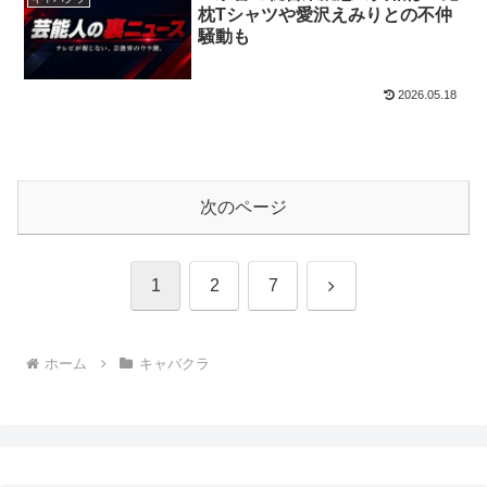
枕Tシャツや愛沢えみりとの不仲
騒動も
2026.05.18
次のページ
次
1
2
7
へ
ホーム
キャバクラ