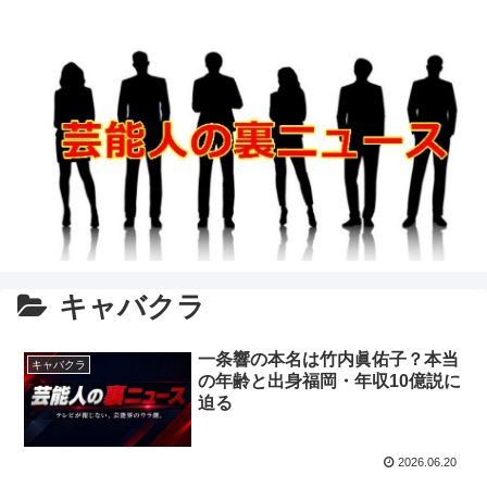
キャバクラ
一条響の本名は竹内眞佑子？本当
キャバクラ
の年齢と出身福岡・年収10億説に
迫る
2026.06.20