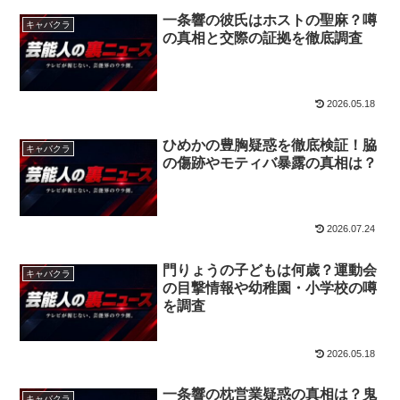
一条響の彼氏はホストの聖麻？噂
キャバクラ
の真相と交際の証拠を徹底調査
2026.05.18
ひめかの豊胸疑惑を徹底検証！脇
キャバクラ
の傷跡やモティバ暴露の真相は？
2026.07.24
門りょうの子どもは何歳？運動会
キャバクラ
の目撃情報や幼稚園・小学校の噂
を調査
2026.05.18
一条響の枕営業疑惑の真相は？鬼
キャバクラ