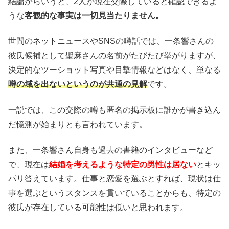
結論からいうと、2人が現在交際していると確認できるよ
うな
客観的な事実は一切見当たりません。
世間のネットニュースやSNSの噂話では、一条響さんの
彼氏候補として聖麻さんの名前がたびたび挙がりますが、
決定的なツーショット写真や目撃情報などはなく、単なる
噂の域を出ないというのが共通の見解
です。
一説では、この交際の噂も匿名の掲示板に誰かが書き込ん
だ憶測が始まりとも言われています。
また、一条響さん自身も過去の書籍のインタビューなど
で、現在は
結婚を考えるような特定の男性は居ない
とキッ
パリ答えています。仕事と恋愛を選ぶとすれば、現状は仕
事を選ぶというスタンスを貫いていることからも、特定の
彼氏が存在している可能性は低いと思われます。