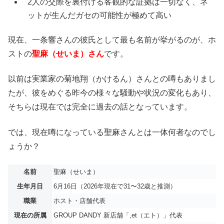
2人の交際を裏付ける客観的な証拠は一切なく、ネ
ットが生んだガセの可能性が極めて高い
現在、一条響さんの彼氏として最も名前が挙がるのが、ホ
ストの
聖麻（せいま）さん
です。
以前は実業家の菊地翔（かけるん）さんとの噂もありまし
たが、彼をめぐる昨今の様々な騒動や状況の変化もあり、
そちらは現在では完全に過去の話となっています。
では、現在噂になっている聖麻さんとは一体何者なのでし
ょうか？
名前
聖麻（せいま）
生年月日
6月16日（2026年現在で31〜32歳と推測）
職業
ホスト・店舗代表
現在の所属
GROUP DANDY 新店舗「,et（エト）」代表