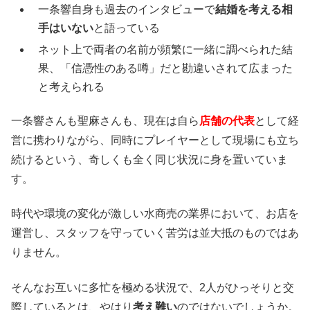
一条響自身も過去のインタビューで
結婚を考える相
手はいない
と語っている
ネット上で両者の名前が頻繁に一緒に調べられた結
果、「信憑性のある噂」だと勘違いされて広まった
と考えられる
一条響さんも聖麻さんも、現在は自ら
店舗の代表
として経
営に携わりながら、同時にプレイヤーとして現場にも立ち
続けるという、奇しくも全く同じ状況に身を置いていま
す。
時代や環境の変化が激しい水商売の業界において、お店を
運営し、スタッフを守っていく苦労は並大抵のものではあ
りません。
そんなお互いに多忙を極める状況で、2人がひっそりと交
際しているとは、やはり
考え難い
のではないでしょうか。