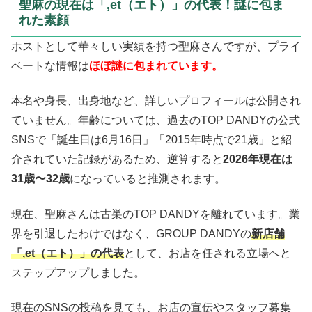
聖麻の現在は「,et（エト）」の代表！謎に包ま
れた素顔
ホストとして華々しい実績を持つ聖麻さんですが、プライ
ベートな情報は
ほぼ謎に包まれています。
本名や身長、出身地など、詳しいプロフィールは公開され
ていません。年齢については、過去のTOP DANDYの公式
SNSで「誕生日は6月16日」「2015年時点で21歳」と紹
介されていた記録があるため、逆算すると
2026年現在は
31歳〜32歳
になっていると推測されます。
現在、聖麻さんは古巣のTOP DANDYを離れています。業
界を引退したわけではなく、GROUP DANDYの
新店舗
「,et（エト）」の代表
として、お店を任される立場へと
ステップアップしました。
現在のSNSの投稿を見ても、お店の宣伝やスタッフ募集