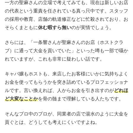
一方の聖麻さんの立場で考えてみても、現在は新しいお店
の代表という重責を任されている真っ只中です。スタッフ
の採用や教育、店舗の軌道修正などに忙殺されており、お
そらくまともに
休む暇すら無い
のが実情でしょう。
さらには、「一条響さんが聖麻さんのお店（ホストクラ
ブ）に通って大金を貢いでいた」といった噂も一部で囁か
れていますが、これも非常に疑わしい話です。
キャバ嬢もホストも、来店したお客様にいかに気持ちよく
お金を使ってもらうかを突き詰めているプロフェッショナ
ルです。言い換えれば、人からお金を引き出すのが
どれほ
ど大変なことか
を骨の髄まで理解している人たちです。
そんなプロ中のプロが、同業者の店で湯水のように大金を
貢ぐとは、どうしても考えにくいですよね。