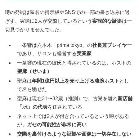
噂の発端は匿名の掲示板やSNSでの一部の書き込みに過
ぎず、実際に2人が交際しているという
客観的な証拠
は一
切見つかりませんでした。
一条響は六本木「prima tokyo」の
社長兼プレイヤー
であり、サロンも経営する
実業家
一条響の現在の彼氏と噂されているのは、ホストの
聖麻（せいま）
聖麻は
年間1億円以上を売り上げる凄腕ホスト
とし
て名を馳せた
聖麻は現在31〜32歳（推測）で、古巣を離れ
新店舗
「,et」の代表
を任されている
ネット上では2人が付き合っているという噂がある
が、
ガセの可能性が非常に高い
交際を裏付けるような証拠や画像は一切存在しない