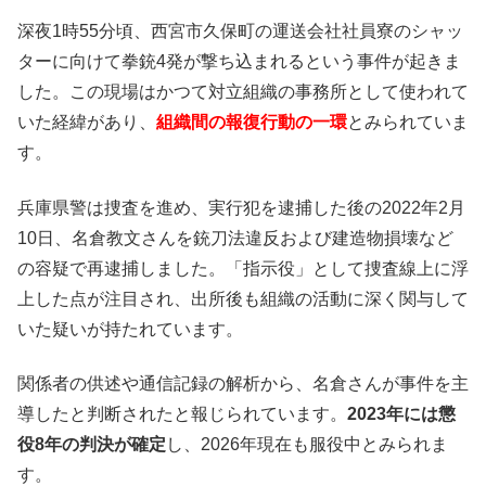
深夜1時55分頃、西宮市久保町の運送会社社員寮のシャッ
ターに向けて拳銃4発が撃ち込まれるという事件が起きま
した。この現場はかつて対立組織の事務所として使われて
いた経緯があり、
組織間の報復行動の一環
とみられていま
す。
兵庫県警は捜査を進め、実行犯を逮捕した後の2022年2月
10日、名倉教文さんを銃刀法違反および建造物損壊など
の容疑で再逮捕しました。「指示役」として捜査線上に浮
上した点が注目され、出所後も組織の活動に深く関与して
いた疑いが持たれています。
関係者の供述や通信記録の解析から、名倉さんが事件を主
導したと判断されたと報じられています。
2023年には懲
役8年の判決が確定
し、2026年現在も服役中とみられま
す。