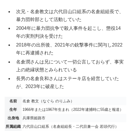
次兄・名倉教文は六代目山口組系の名倉組組長で、
暴力団幹部として活動していた
2004年に暴力団抗争で殺人事件を起こし、懲役14
年の実刑判決を受けた
2018年の出所後、2021年の銃撃事件に関与し2022
年に再逮捕された
名倉潤さんは兄について一切公言しておらず、事実
上の絶縁状態とみられている
長男の名倉良和さんはステーキ店を経営していた
が、2023年に破産した
名前
名倉 教文（なぐら のりふみ）
生年
1966年または1967年生まれ（2022年逮捕時に55歳と報道）
出身地
兵庫県姫路市
所属組織
六代目山口組系（名倉組組長・二代目兼一会 若頭代行）