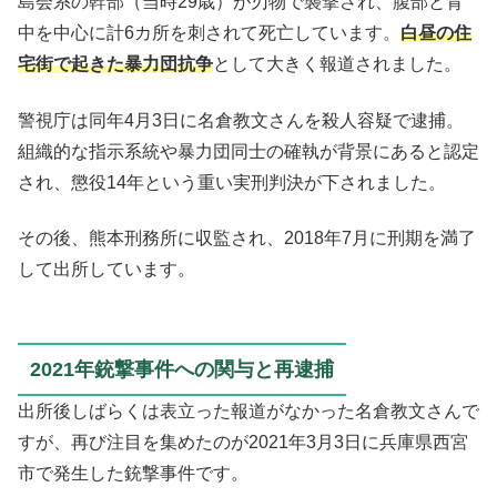
島会系の幹部（当時29歳）が刃物で襲撃され、腹部と背
中を中心に計6カ所を刺されて死亡しています。
白昼の住
宅街で起きた暴力団抗争
として大きく報道されました。
警視庁は同年4月3日に名倉教文さんを殺人容疑で逮捕。
組織的な指示系統や暴力団同士の確執が背景にあると認定
され、懲役14年という重い実刑判決が下されました。
その後、熊本刑務所に収監され、2018年7月に刑期を満了
して出所しています。
2021年銃撃事件への関与と再逮捕
出所後しばらくは表立った報道がなかった名倉教文さんで
すが、再び注目を集めたのが2021年3月3日に兵庫県西宮
市で発生した銃撃事件です。