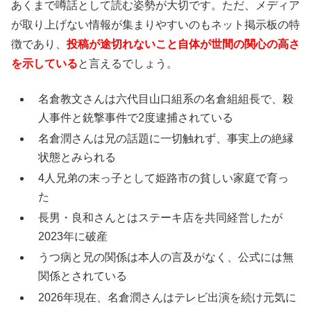
あくまで噂話として読む姿勢が大切です。ただ、メディア
が取り上げない情報が集まりやすいのもネット掲示板の特
徴であり、
投稿が途切れないこと自体が世間の関心の高さ
を示している
と言えるでしょう。
名倉教文さんは六代目山口組系の名倉組組長で、殺
人事件と銃撃事件で2度逮捕されている
名倉潤さんは兄の話題に一切触れず、事実上の絶縁
状態とみられる
4人兄弟の末っ子として姫路市の貧しい家庭で育っ
た
長男・良和さんとはステーキ店を共同経営したが
2023年に破産
うつ病と兄の関係は本人の言及がなく、公式には無
関係とされている
2026年現在、名倉潤さんはテレビ出演を続け元気に