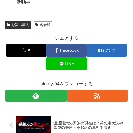
活動中
お笑い芸人
名倉潤
シェアする
X
Facebook
はてブ
LINE
akkey-94をフォローする
渡辺陽太の家族の現在は？弟の東大説や
母親の発言・不起訴の真相を調査