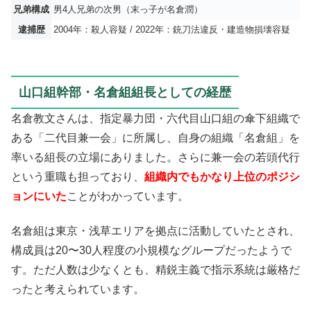
兄弟構成
男4人兄弟の次男（末っ子が名倉潤）
逮捕歴
2004年：殺人容疑 / 2022年：銃刀法違反・建造物損壊容疑
山口組幹部・名倉組組長としての経歴
名倉教文さんは、指定暴力団・六代目山口組の傘下組織で
ある「二代目兼一会」に所属し、自身の組織「名倉組」を
率いる組長の立場にありました。さらに兼一会の若頭代行
という重職も担っており、
組織内でもかなり上位のポジシ
ョンにいた
ことがわかっています。
名倉組は東京・浅草エリアを拠点に活動していたとされ、
構成員は20〜30人程度の小規模なグループだったようで
す。ただ人数は少なくとも、精鋭主義で指示系統は厳格だ
ったと考えられています。