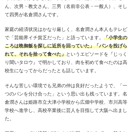
ん、次男・教文さん、三男（名前非公表・一般人）、そし
て四男が名倉潤さんです。
家庭の経済状況はかなり厳しく、名倉潤さん本人もテレビ
で「芸能界イチ貧乏だった」と語っています。
「小学生の
ころは晩御飯を探しに近所を回っていた」「パンを投げら
れて、それを拾って食べた」
というエピソードを『じっく
り聞いタロウ』で明かしており、肉を初めて食べたのは高
校生になってからだったとも話しています。
そんな苦しい環境でも兄弟の仲は良好だったようで、「一
つのパンを分け合った」という思い出も残っています。名
倉潤さんは姫路市立大津小学校から広畑中学校、市川高等
学校へ進学し、高校卒業後に芸人を目指して大阪へ出まし
た。