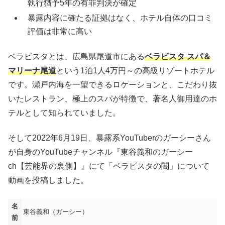
執行猶予5年の有罪判決が確定
暴露内容に確たる証拠はなく、ホテル自体の口コミ
評価は非常に高い
ベラビスタとは、広島県尾道市にある
ベラビスタ スパ＆
マリーナ尾道
という1泊1人4万円～の高級リゾートホテル
です。瀬戸内海を一望できるロケーションと、こだわり抜
いたレストラン、極上のスパが特徴で、著名人御用達のホ
テルとして知られていました。
そして2022年6月19日、暴露系YouTuberのガーシーさん
が自身のYouTubeチャンネル『東谷義和のガーシー
ch【芸能界の裏側】』にて「ベラビスタの闇」について
動画を投稿しました。
名
東谷義和（ガーシー）
前