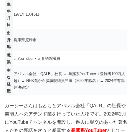
生
年
1971年10月6日
月
日
出
身
兵庫県尼崎市
地
職
元YouTuber・元参議院議員
業
主
アパレル会社「QALB」社長 → 暴露系YouTuber（登録者100万人
な
超）→ NHK党から参議院議員当選（2022年除名）→ 2024年有罪
経
判決確定
歴
ガーシーさんはもともとアパレル会社「QALB」の社長や
芸能人へのアテンド業を行っていた人物です。2022年2月
にYouTubeチャンネルを開設し、過去に親交のあった著名
人たちの裏話を次々と暴露する
暴露系YouTuber
として一