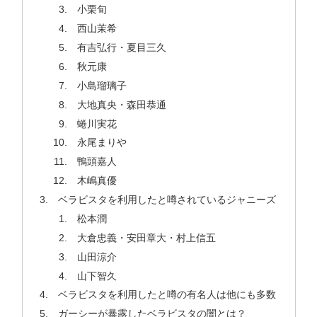
小栗旬
西山茉希
有吉弘行・夏目三久
秋元康
小島瑠璃子
大地真央・森田恭通
蜷川実花
永尾まりや
鴨頭嘉人
木嶋真優
ベラビスタを利用したと噂されているジャニーズ
松本潤
大倉忠義・安田章大・村上信五
山田涼介
山下智久
ベラビスタを利用したと噂の有名人は他にも多数
ガーシーが暴露したベラビスタの闇とは？