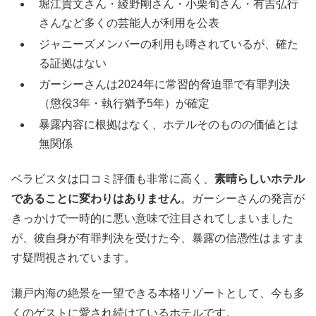
堀江貴文さん・綾野剛さん・小栗旬さん・有吉弘行
さんなど多くの芸能人が利用を公表
ジャニーズメンバーの利用も噂されているが、確た
る証拠はない
ガーシーさんは2024年に常習的脅迫罪で有罪判決
（懲役3年・執行猶予5年）が確定
暴露内容に根拠はなく、ホテルそのものの価値とは
無関係
ベラビスタは口コミ評価も非常に高く、
素晴らしいホテル
であることに変わりはありません
。ガーシーさんの発言が
きっかけで一時的に悪い意味で注目されてしまいました
が、彼自身が有罪判決を受けた今、暴露の信憑性はますま
す疑問視されています。
瀬戸内海の絶景を一望できる本格リゾートとして、今も多
くのゲストに愛され続けているホテルです。