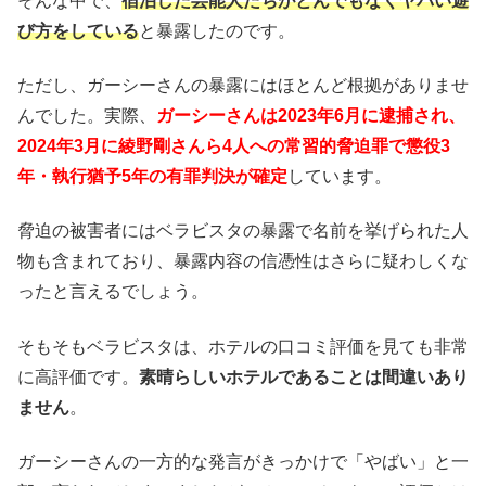
そんな中で、
宿泊した芸能人たちがとんでもなくヤバい遊
び方をしている
と暴露したのです。
ただし、ガーシーさんの暴露にはほとんど根拠がありませ
んでした。実際、
ガーシーさんは2023年6月に逮捕され、
2024年3月に綾野剛さんら4人への常習的脅迫罪で懲役3
年・執行猶予5年の有罪判決が確定
しています。
脅迫の被害者にはベラビスタの暴露で名前を挙げられた人
物も含まれており、暴露内容の信憑性はさらに疑わしくな
ったと言えるでしょう。
そもそもベラビスタは、ホテルの口コミ評価を見ても非常
に高評価です。
素晴らしいホテルであることは間違いあり
ません
。
ガーシーさんの一方的な発言がきっかけで「やばい」と一