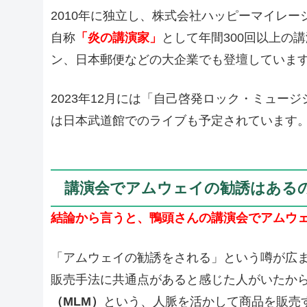
2010年に独立し、株式会社ハッピーマイレ
自称
「炎の講演家」
として年間300回以上の
ン、日本郵便などの大企業でも登壇していま
2023年12月には「自己啓発ロック・ミュージ
は日本武道館でのライブも予定されています
講演会でアムウェイの勧誘はある
結論から言うと、鴨頭さんの講演会でアムウ
「アムウェイの勧誘をされる」という噂が広
販売手法に共通点があると感じた人がいたか
（MLM）
という、人脈を活かして商品を販売