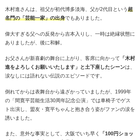
木村進さんは、祖父が初代博多淡海、父が2代目という
超
名門の「芸能一家」の出身
でもありました。
偉大すぎる父への反発から吉本入りし、一時は絶縁状態に
ありましたが、後に和解。
お父さんが新喜劇の舞台に上がり、客席に向かって
「木村
進をよろしくお願いいたします」と土下座したシーン
は、
涙なしには語れない伝説のエピソードです。
倒れてからは表舞台から遠ざかっていましたが、1999年
の「間寛平芸能生活30周年記念公演」では車椅子でゲス
ト出演し、盟友・寛平ちゃんと抱き合う姿がファンの涙を
誘いました。
また、意外な事実として、大阪でいち早く
「100円ショッ