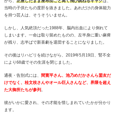
がら、
正座したまま座布団ごと高く飛び跳ねるギャグ
は、
当時の子供たちの度肝を抜きました。あれだけの身体能力
を持つ芸人は、そうそういません。
しかし、人気絶頂だった1988年、脳内出血により倒れて
しまいます。一命は取り留めたものの、左半身に重い麻痺
が残り、志半ばで新喜劇を退団することになりました。
その後はリハビリを続けながら、2019年5月19日、腎不全
により68歳でその生涯を閉じました。
通夜・告別式には、
間寛平さん、池乃めだかさんら盟友だ
けでなく、桂文枝さんやオール巨人さんなど、界隈を超え
た大御所たちが参列
。
彼がいかに愛され、その才能を惜しまれていたかが分かり
ます。