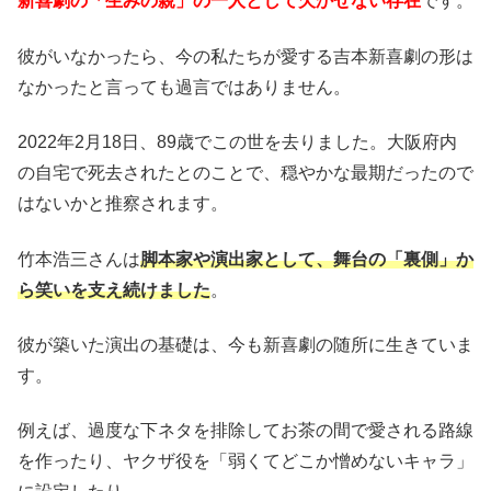
新喜劇の「生みの親」の一人として欠かせない存在
です。
彼がいなかったら、今の私たちが愛する吉本新喜劇の形は
なかったと言っても過言ではありません。
2022年2月18日、89歳でこの世を去りました。大阪府内
の自宅で死去されたとのことで、穏やかな最期だったので
はないかと推察されます。
竹本浩三さんは
脚本家や演出家として、舞台の「裏側」か
ら笑いを支え続けました
。
彼が築いた演出の基礎は、今も新喜劇の随所に生きていま
す。
例えば、過度な下ネタを排除してお茶の間で愛される路線
を作ったり、ヤクザ役を「弱くてどこか憎めないキャラ」