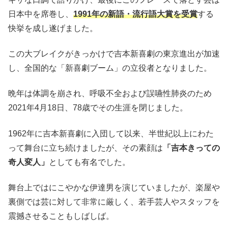
日本中を席巻し、
1991年の新語・流行語大賞を受賞
する
快挙を成し遂げました。
この大ブレイクがきっかけで吉本新喜劇の東京進出が加速
し、全国的な「新喜劇ブーム」の立役者となりました。
晩年は体調を崩され、呼吸不全および誤嚥性肺炎のため
2021年4月18日、78歳でその生涯を閉じました。
1962年に吉本新喜劇に入団して以来、半世紀以上にわた
って舞台に立ち続けましたが、その素顔は
「吉本きっての
奇人変人」
としても有名でした。
舞台上ではにこやかな伊達男を演じていましたが、楽屋や
裏側では芸に対して非常に厳しく、若手芸人やスタッフを
震撼させることもしばしば。