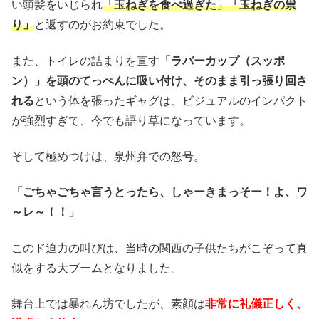
い頭髪をいじられ
「玉ねぎを食べ過ぎた」「玉ねぎの祟
り」
と返すのがお約束でした。
また、トイレの詰まりを直す
「ラバーカップ（スッポ
ン）」を頭のてっぺんに吸い付け、そのまま引っ張り回さ
れる
という体を張ったギャグは、ビジュアルのインパクト
が強烈すぎて、今でも語り草になっています。
そして極めつけは、泉州弁での怒号。
「ごちゃごちゃ言うとったら、しゃーきまっそー！よ、ワ
～レ～！！」
このド迫力の叫びは、当時の関西の子供たちがこぞって真
似をする大ブームとなりました。
舞台上では暴れん坊でしたが、素顔は
非常に礼儀正しく、