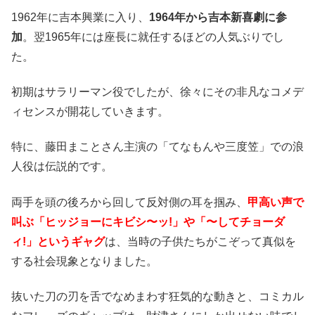
1962年に吉本興業に入り、
1964年から吉本新喜劇に参
加
。翌1965年には座長に就任するほどの人気ぶりでし
た。
初期はサラリーマン役でしたが、徐々にその非凡なコメデ
ィセンスが開花していきます。
特に、藤田まことさん主演の「てなもんや三度笠」での浪
人役は伝説的です。
両手を頭の後ろから回して反対側の耳を掴み、
甲高い声で
叫ぶ「ヒッジョーにキビシ〜ッ!」や「〜してチョーダ
ィ!」というギャグ
は、当時の子供たちがこぞって真似を
する社会現象となりました。
抜いた刀の刃を舌でなめまわす狂気的な動きと、コミカル