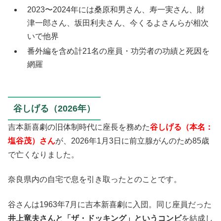
2023〜2024年には桑原和男さん、寿一実さん、財
津一郎さん、坂田利夫さん、今くるよさんらが相次
いで他界
番外編を含め計21名の座員・功労者の功績と死因を
網羅
谷しげる（2026年）
吉本新喜劇の旧体制時代に座長を務めた
谷しげる（本名：
塩谷茂）さん
が、2026年1月3日に前立腺がんのため85歳
で亡くなりました。
奈良県内の自宅で息を引き取ったとのことです。
谷さんは1963年7月に吉本新喜劇に入団。同じ座員だった
井上竜夫さんと「ザ・ドッキング」というコンビ
を結成し