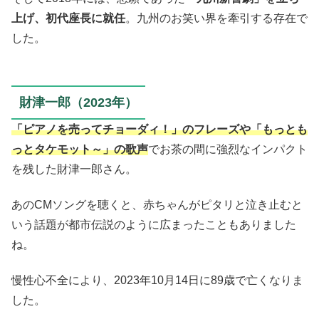
上げ、初代座長に就任
。九州のお笑い界を牽引する存在で
した。
財津一郎（2023年）
「ピアノを売ってチョーダィ！」のフレーズや「もっとも
っとタケモット～」の歌声
でお茶の間に強烈なインパクト
を残した財津一郎さん。
あのCMソングを聴くと、赤ちゃんがピタリと泣き止むと
いう話題が都市伝説のように広まったこともありました
ね。
慢性心不全により、2023年10月14日に89歳で亡くなりま
した。