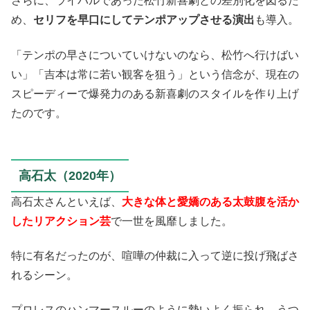
さらに、ライバルであった松竹新喜劇との差別化を図るた
め、
セリフを早口にしてテンポアップさせる演出
も導入。
「テンポの早さについていけないのなら、松竹へ行けばい
い」「吉本は常に若い観客を狙う」という信念が、現在の
スピーディーで爆発力のある新喜劇のスタイルを作り上げ
たのです。
高石太（2020年）
高石太さんといえば、
大きな体と愛嬌のある太鼓腹を活か
したリアクション芸
で一世を風靡しました。
特に有名だったのが、喧嘩の仲裁に入って逆に投げ飛ばさ
れるシーン。
プロレスのハンマースルーのように勢いよく振られ、うつ