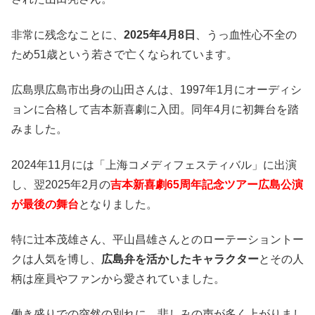
非常に残念なことに、
2025年4月8日
、うっ血性心不全の
ため51歳という若さで亡くなられています。
広島県広島市出身の山田さんは、1997年1月にオーディシ
ョンに合格して吉本新喜劇に入団。同年4月に初舞台を踏
みました。
2024年11月には「上海コメディフェスティバル」に出演
し、翌2025年2月の
吉本新喜劇65周年記念ツアー広島公演
が最後の舞台
となりました。
特に辻本茂雄さん、平山昌雄さんとのローテーショントー
クは人気を博し、
広島弁を活かしたキャラクター
とその人
柄は座員やファンから愛されていました。
働き盛りでの突然の別れに、悲しみの声が多く上がりまし