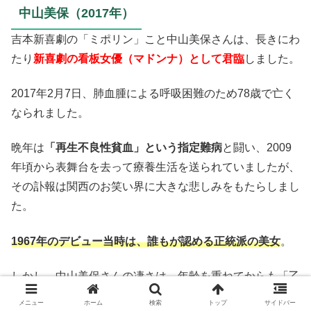
中山美保（2017年）
吉本新喜劇の「ミポリン」こと中山美保さんは、長きにわ
たり
新喜劇の看板女優（マドンナ）として君臨
しました。
2017年2月7日、肺血腫による呼吸困難のため78歳で亡く
なられました。
晩年は
「再生不良性貧血」という指定難病
と闘い、2009
年頃から表舞台を去って療養生活を送られていましたが、
その訃報は関西のお笑い界に大きな悲しみをもたらしまし
た。
1967年のデビュー当時は、誰もが認める正統派の美女
。
しかし、中山美保さんの凄さは、年齢を重ねてからも「乙
女心」を忘れない芸風にありました。
メニュー
ホーム
検索
トップ
サイドバー