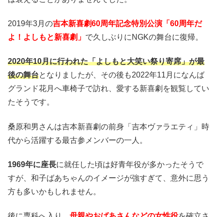
2019年3月の
吉本新喜劇60周年記念特別公演「60周年だ
よ！よしもと新喜劇」
で久しぶりにNGKの舞台に復帰。
2020年10月に行われた「よしもと大笑い祭り寄席」が最
後の舞台
となりましたが、その後も2022年11月になんば
グランド花月へ車椅子で訪れ、愛する新喜劇を観覧してい
たそうです。
桑原和男さんは吉本新喜劇の前身「吉本ヴァラエティ」時
代から活躍する最古参メンバーの一人。
1969年に座長
に就任した頃は好青年役が多かったそうで
すが、和子ばあちゃんのイメージが強すぎて、意外に思う
方も多いかもしれません。
後に専科へ入り、
母親やおばあさんなどの女性役
を確立さ