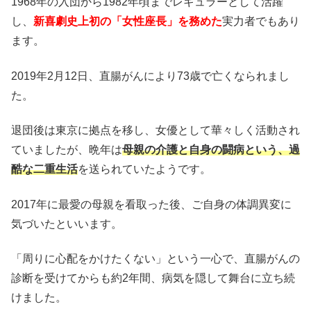
1968年の入団から1982年頃までレギュラーとして活躍
し、
新喜劇史上初の「女性座長」を務めた
実力者でもあり
ます。
2019年2月12日、直腸がんにより73歳で亡くなられまし
た。
退団後は東京に拠点を移し、女優として華々しく活動され
ていましたが、晩年は
母親の介護と自身の闘病という、過
酷な二重生活
を送られていたようです。
2017年に最愛の母親を看取った後、ご自身の体調異変に
気づいたといいます。
「周りに心配をかけたくない」という一心で、直腸がんの
診断を受けてからも約2年間、病気を隠して舞台に立ち続
けました。