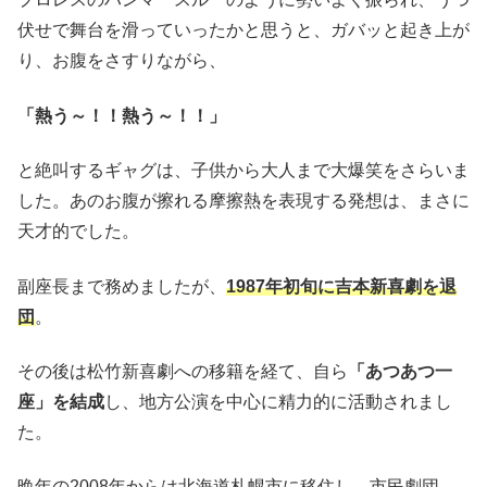
伏せで舞台を滑っていったかと思うと、ガバッと起き上が
り、お腹をさすりながら、
「熱う～！！熱う～！！」
と絶叫するギャグは、子供から大人まで大爆笑をさらいま
した。あのお腹が擦れる摩擦熱を表現する発想は、まさに
天才的でした。
副座長まで務めましたが、
1987年初旬に吉本新喜劇を退
団
。
その後は松竹新喜劇への移籍を経て、自ら
「あつあつ一
座」を結成
し、地方公演を中心に精力的に活動されまし
た。
晩年の2008年からは北海道札幌市に移住し、市民劇団