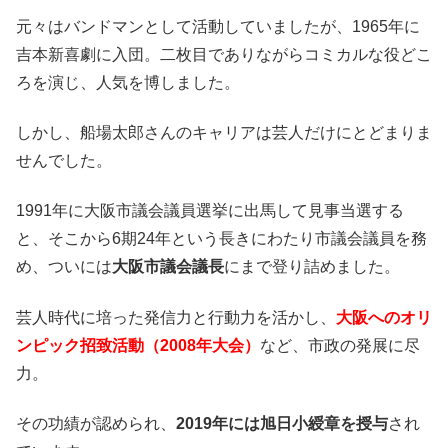
元々はバンドマンとして活動していましたが、1965年に
吉本新喜劇に入団。二枚目でありながらコミカルな役どこ
ろを演じ、人気を博しました。
しかし、船場太郎さんのキャリアは芸人だけにとどまりま
せんでした。
1991年に大阪市議会議員選挙に出馬して見事当選する
と、そこから6期24年という長きにわたり市議会議員を務
め、ついには
大阪市議会議長
にまで登り詰めました。
芸人時代に培った発信力と行動力を活かし、
大阪へのオリ
ンピック招致活動（2008年大会）
など、市政の発展に尽
力。
その功績が認められ、
2019年には旭日小綬章を授与
され