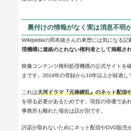
裏付けの情報がなく実は消息不明
Wikipediaの岡本綾さんの来歴には気になる
理機構に連絡のとれない権利者として掲載さ
映像コンテンツ権利処理機構の公式サイトを
まです。2014年の登録から10年以上が経過
これは
大河ドラマ『元禄繚乱』のネット配信や
を得る必要があるためです。現役の俳優であ
事務所も離れた場合は話が別です。
許諾が取れないためにネット配信やDVD販売