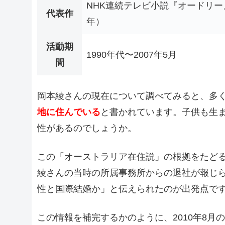
NHK連続テレビ小説『オードリー』
代表作
年）
活動期
1990年代〜2007年5月
間
岡本綾さんの現在について調べてみると、多
地に住んでいる
と書かれています。子供も生
性があるのでしょうか。
この「オーストラリア在住説」の根拠をたどる
綾さんの当時の所属事務所からの退社が報じ
性と国際結婚か」と伝えられたのが出発点で
この情報を補完するかのように、2010年8月