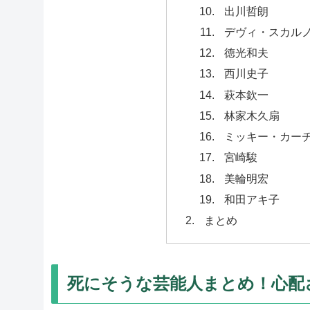
出川哲朗
デヴィ・スカル
徳光和夫
西川史子
萩本欽一
林家木久扇
ミッキー・カー
宮崎駿
美輪明宏
和田アキ子
まとめ
死にそうな芸能人まとめ！心配