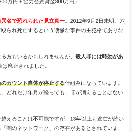
300万円＋協力会懸賞金300万円）
の異名で恐れられた見立真一
。2012年9月2日未明、六
で殴られ死亡するという凄惨な事件の主犯格でありな
なる方もいるかもしれませんが、
殺人罪には時効があ
時効は廃止されました。
効のカウント自体が停止する
仕組みになっています。
ん。どれだけ年月が経っても、罪が消えることはない
越えることは不可能ですが、13年以上も逃亡が続い
る「闇のネットワーク」の存在があるとされていま