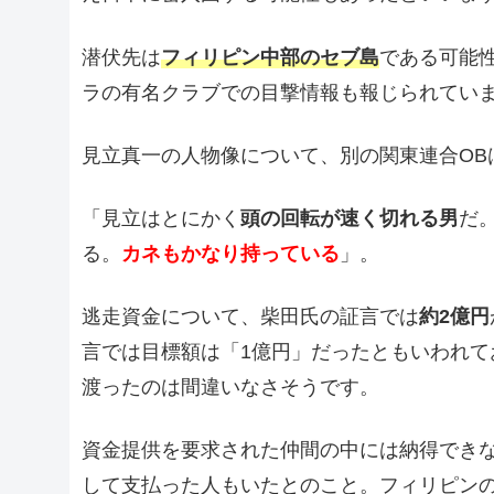
潜伏先は
フィリピン中部のセブ島
である可能性
ラの有名クラブでの目撃情報も報じられてい
見立真一の人物像について、別の関東連合OB
「見立はとにかく
頭の回転が速く切れる男
だ
る。
カネもかなり持っている
」。
逃走資金について、柴田氏の証言では
約2億円
言では目標額は「1億円」だったともいわれ
渡ったのは間違いなさそうです。
資金提供を要求された仲間の中には納得でき
して支払った人もいたとのこと。フィリピン