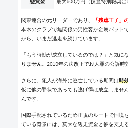
懸賞金
最大600万円（捜査特別報奨金
関東連合の元リーダーであり、
「残虐王子」
本木のクラブで無関係の男性客が金属バット
がら、いまだ逃走を続けています。
「もう時効が成立しているのでは？」と気に
りません
。2010年の法改正で殺人罪の公訴
さらに、犯人が海外に逃亡している期間は
時
仮に他の罪状であっても逃げ得は成立しませ
んです。
国際手配されているため正規のルートで国境を
ている背景には、莫大な逃走資金と彼を支え