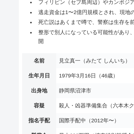
フィリピン（セブ島周辺）やカンボジ
逃走資金は1〜2億円規模とされ、現地
死亡説はあくまで噂で、警察は生存を
整形で別人になっている可能性があり、
開
名前
見立真一（みたて しんいち）
生年月日
1979年3月16日（46歳）
出身地
静岡県沼津市
容疑
殺人・凶器準備集合（六本木
指名手配
国際手配中（2012年〜）