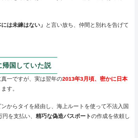
本には未練はない」
と言い放ち、仲間と別れを告げて
に帰国していた説
立真一ですが、実は翌年の
2013年3月頃、密かに日本
ります。
ピンからタイを経由し、海上ルートを使って不法入国
万円を支払い、
精巧な偽造パスポート
の作成を依頼し