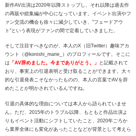
新作AV出演は2020年以降ストップし、それ以降は過去作
の再販や総集編が中心になっています。イベント出演やフ
ァン交流の機会も徐々に減少していき、”フェードアウ
ト”という表現がファンの間で定着していきました。
そして注目すべきなのが、本人のX（旧Twitter）趣味アカ
ウント（@konishi_marie_）のプロフィールです。そこに
は
「AV辞めました。今までありがとう。」
と記載されて
おり、事実上の引退表明と受け取ることができます。大々
的な引退発表こそなかったものの、本人の言葉でAVを辞
めたことが明かされているんですね。
引退の具体的な理由については本人から語られていませ
ん。ただ、2015年のトラブル以降、もともと作品出演よ
りもイベント活動にシフトしていたこと、2020年ごろか
ら業界全体にも変化があったことなどが背景として考えら