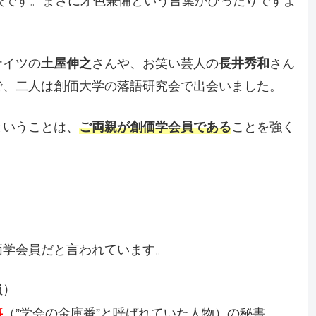
校です。まさに才色兼備という言葉がぴったりですよ
ナイツの
土屋伸之
さんや、お笑い芸人の
長井秀和
さん
で、二人は創価大学の落語研究会で出会いました。
ということは、
ご両親が創価学会員である
ことを強く
価学会員だと言われています。
員）
事
（”学会の金庫番”と呼ばれていた人物）の秘書