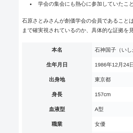
学会の集会にも熱心に参加していたこ
石原さとみさんが創価学会の会員であること
まで確実視されているのか、具体的な証拠を
本名
石神国子（いし
生年月日
1986年12月24
出身地
東京都
身長
157cm
血液型
A型
職業
女優