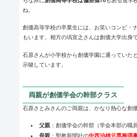
ちなみに
創価高等学校は偏差値70
もある進学
ね。
創価高等学校の卒業生には、お笑いコンビ・
もいます。相方の塙宣之さんは創価大学出身
石原さんが小学校から創価学園に通っていた
示唆しています。
両親が創価学会の幹部クラス
石原さとみさんのご両親は、かなり熱心な創
父親
：創価学会の幹部（学会本部の職
母親
：聖教新聞社の
中西治雄元専務理