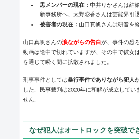
黒メンバーの現在：
中井りかさんは結
新事務所へ、太野彩香さんは芸能界引退
被害者の現在：
山口真帆さんは研音を
山口真帆さんの
涙ながらの告白
が、事件の恐
動画は途中で切れていますが、その中で彼女は
を通じて瞬く間に拡散されました。
刑事事件としては
暴行事件でありながら犯人
した。民事裁判は2020年に和解が成立して
せん。
なぜ犯人はオートロックを突破で