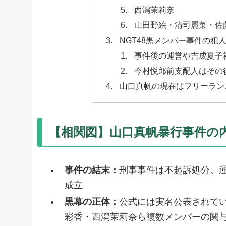
西潟茉莉奈
山田野絵・清司麗菜・佐
NGT48黒メンバー事件の
事件後の運営や吉成夏子
今村悦郎前支配人はその
山口真帆の現在はフリーラン
【相関図】山口真帆暴行事件の内
事件の結末：
刑事事件は不起訴処分。運
成立
黒幕の正体：
公式には実名公表されて
彩香・西潟茉莉奈ら複数メンバーの関