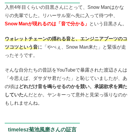
入所4年目くらいの目黒さんにとって、Snow Manはかな
りの先輩でした。リハーサル室へ先に入って待つ中、
Snow Manが現れるのは「音で分かる」
という目黒さん。
ウォレットチェーンの揺れる音と、エンジニアブーツのコ
ツコツという音
に「やべぇ、Snow Man来た」と緊張が走
ったそうです。
そんな自分たちの昔話をYouTubeで暴露された渡辺さんは
「今思えば、ダサダサ君だった」と恥じていましたが、あ
の頃は
どれだけ音を鳴らせるのかを競い、承認欲求を満た
していた
んだとか。ヤンキーって意外と見栄っ張りなのか
もしれませんね。
timelesz菊池風磨さんの証言