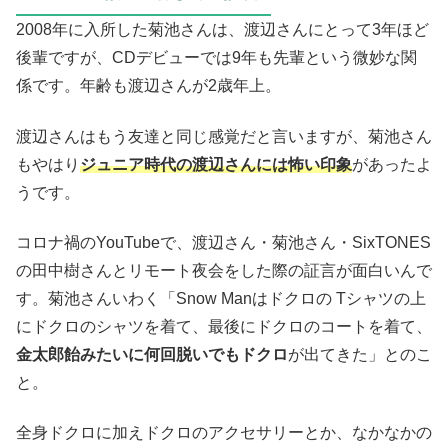
2008年に入所した菊池さんは、渡辺さんにとって3年ほど
後輩ですが、CDデビューでは9年も先輩という微妙な関
係です。年齢も渡辺さんが2歳年上。
渡辺さんはもう友達と同じ感覚だと言いますが、菊池さん
もやはり
ジュニア時代の渡辺さんには怖い印象
があったよ
うです。
コロナ禍のYouTubeで、渡辺さん・菊池さん・SixTONES
の田中樹さんとリモート夜会をした際の証言が面白いんで
す。菊池さんいわく「Snow Manはドクロの Tシャツの上
にドクロのシャツを着て、最後にドクロのコートを着て、
金太郎飴みたいに何回脱いでもドクロ
が出てきた」とのこ
と。
全身ドクロに加えドクロのアクセサリーとか、なかなかの