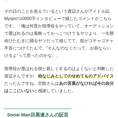
その日のことを覚えているという渡辺さんがアイドル誌
Myojoの10000字インタビューで残したコメントがこちら
です。「俺は何度か指導役をやっていて、オーディション
で選ばれるのは着飾ってかっこつけてるヤツより、一生懸
命ひたむきに踊るヤツだって感じてて。舘がゴチャゴチャ
手首につけてたんで、”そんなのなくたって、お前ならい
けるよ”って思ったのかな。」
指導役が選ばれる側と親しくするのはよくないと判断した
渡辺さんですが、
幼なじみとしてのせめてものアドバイス
だったんですね。宮館さんは
あの言葉がなければ今の自分
はここにいない
と感謝していました。
Snow Man目黒連さんの証言