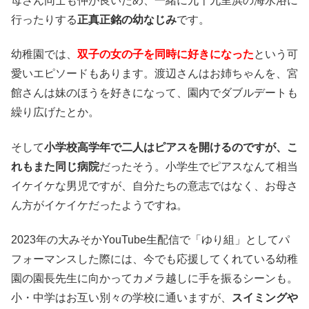
母さん同士も仲が良いため、一緒に九十九里浜の海水浴に
行ったりする
正真正銘の幼なじみ
です。
幼稚園では、
双子の女の子を同時に好きになった
という可
愛いエピソードもあります。渡辺さんはお姉ちゃんを、宮
館さんは妹のほうを好きになって、園内でダブルデートも
繰り広げたとか。
そして
小学校高学年で二人はピアスを開けるのですが、こ
れもまた同じ病院
だったそう。小学生でピアスなんて相当
イケイケな男児ですが、自分たちの意志ではなく、お母さ
ん方がイケイケだったようですね。
2023年の大みそかYouTube生配信で「ゆり組」としてパ
フォーマンスした際には、今でも応援してくれている幼稚
園の園長先生に向かってカメラ越しに手を振るシーンも。
小・中学はお互い別々の学校に通いますが、
スイミングや