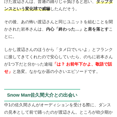
けた渡辺さんは、普通の踊りじゃ負けると思い、
タップダ
ンスという変化球で威嚇
したんだそう。
その後、あの怖い渡辺さんと同じユニットを組むことを聞
かされた岩本さんは、
内心「終わった…」と肩を落とす
こ
とに。
しかし渡辺さんのほうから「タメ口でいいよ」とフランク
に接してきてくれたので安心していたら、のちに岩本さん
が1つ下だと分かった途端
「は？ お前年下かよ、敬語で話
せ」
と急変。なかなか器の小さいエピソードです。
Snow Man佐久間大介との出会い
中1の佐久間さんがオーディションを受ける際に、ダンス
の見本として前で踊ったのが渡辺さん。ところが幼少期か