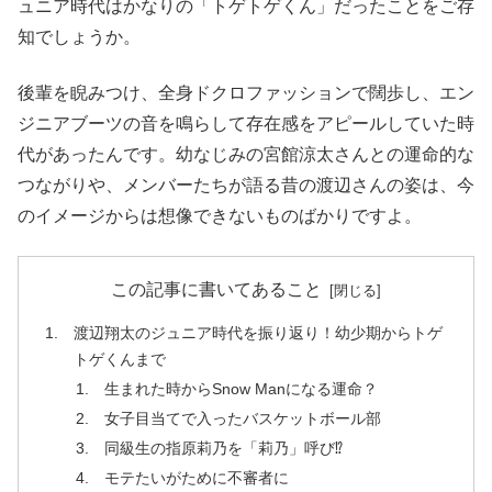
ュニア時代はかなりの「トゲトゲくん」だったことをご存
知でしょうか。
後輩を睨みつけ、全身ドクロファッションで闊歩し、エン
ジニアブーツの音を鳴らして存在感をアピールしていた時
代があったんです。幼なじみの宮館涼太さんとの運命的な
つながりや、メンバーたちが語る昔の渡辺さんの姿は、今
のイメージからは想像できないものばかりですよ。
この記事に書いてあること
渡辺翔太のジュニア時代を振り返り！幼少期からトゲ
トゲくんまで
生まれた時からSnow Manになる運命？
女子目当てで入ったバスケットボール部
同級生の指原莉乃を「莉乃」呼び⁉
モテたいがために不審者に