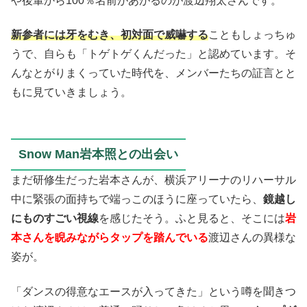
や後輩から100％名前があがるのが渡辺翔太さんです。
新参者には牙をむき、初対面で威嚇する
こともしょっちゅ
うで、自らも「トゲトゲくんだった」と認めています。そ
んなとがりまくっていた時代を、メンバーたちの証言とと
もに見ていきましょう。
Snow Man岩本照との出会い
まだ研修生だった岩本さんが、横浜アリーナのリハーサル
中に緊張の面持ちで端っこのほうに座っていたら、
鏡越し
にものすごい視線
を感じたそう。ふと見ると、そこには
岩
本さんを睨みながらタップを踏んでいる
渡辺さんの異様な
姿が。
「ダンスの得意なエースが入ってきた」という噂を聞きつ