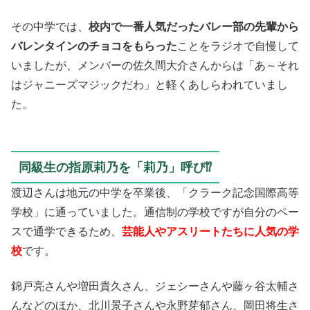
その中学では、
校内で一番人気だったバレー部の先輩から
バレンタインのチョコをもらった
ことをラジオで自慢して
いましたが、メンバーの佐久間大介さんからは「あ～それ
はジャニーズマジックだわ」と軽くあしらわれていまし
た。
同級生の指原莉乃を「莉乃」呼び⁉
渡辺さんは地元の中学を卒業後、「クラーク記念国際高等
学校」に通っていました。通信制の学校ですが自分のペー
スで通学できるため、
芸能人やアスリートたちに人気の学
校
です。
錦戸亮さんや増田貴久さん、ジェシーさんや藤ヶ谷太輔さ
んなどのほか、北川景子さんや永野芽郁さん、岡田将生さ