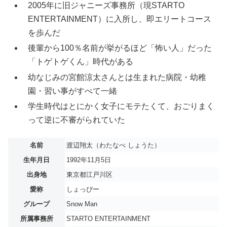
2005年に旧ジャニーズ事務所（現STARTO
ENTERTAINMENT）に入所し、即エリートコース
を歩んだ
後輩から100％名前が挙がるほど「怖い人」だった
「トゲトゲくん」時代がある
幼なじみの宮館涼太さんとは生まれた病院・幼稚
園・習い事がすべて一緒
学生時代はとにかく女子にモテたくて、おごりまく
って逆に不審がられていた
名前
渡辺翔太（わたなべ しょうた）
生年月日
1992年11月5日
出身地
東京都江戸川区
愛称
しょっぴー
グループ
Snow Man
所属事務所
STARTO ENTERTAINMENT