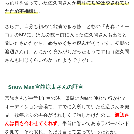
ら踊りを習っていた佐久間さんが
周りにちやほやされてい
たため不機嫌に
。
さらに、自分も初めて出演できる修二と彰の『青春アミー
ゴ』のMVに、ほんの数日前に入った佐久間さんも出ると
聞いたものだから、
めちゃくちゃ睨んだ
そうです。初期の
渡辺さんは、とにかく睨みがちだったようですね（佐久間
さんも同じくらい怖かったようですが）。
Snow Man宮館涼太さんの証言
宮館さんが中学1年生の時、母親に内緒で連れて行かれた
オーディション会場で、すでに入所していた渡辺さんを発
見。数年ぶりの再会がうれしくて話しかけたのに、
渡辺さ
んは目も合わせてくれず
、手首に巻いてあるラバーバンド
を見て「それ取れ」とだけ言って去っていったとか。