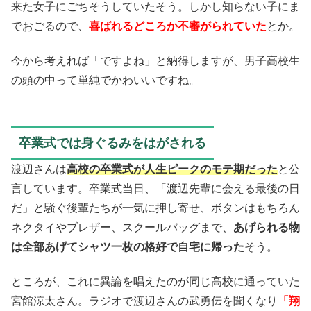
来た女子にごちそうしていたそう。しかし知らない子にま
でおごるので、
喜ばれるどころか不審がられていた
とか。
今から考えれば「ですよね」と納得しますが、男子高校生
の頭の中って単純でかわいいですね。
卒業式では身ぐるみをはがされる
渡辺さんは
高校の卒業式が人生ピークのモテ期だった
と公
言しています。卒業式当日、「渡辺先輩に会える最後の日
だ」と騒ぐ後輩たちが一気に押し寄せ、ボタンはもちろん
ネクタイやブレザー、スクールバッグまで、
あげられる物
は全部あげてシャツ一枚の格好で自宅に帰った
そう。
ところが、これに異論を唱えたのが同じ高校に通っていた
宮館涼太さん。ラジオで渡辺さんの武勇伝を聞くなり
「翔