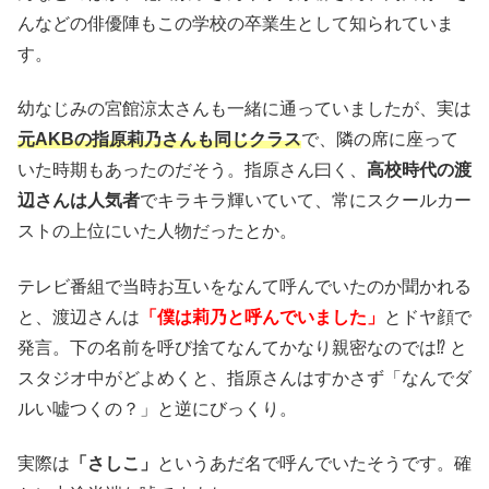
んなどの俳優陣もこの学校の卒業生として知られていま
す。
幼なじみの宮館涼太さんも一緒に通っていましたが、実は
元AKBの指原莉乃さんも同じクラス
で、隣の席に座って
いた時期もあったのだそう。指原さん曰く、
高校時代の渡
辺さんは人気者
でキラキラ輝いていて、常にスクールカー
ストの上位にいた人物だったとか。
テレビ番組で当時お互いをなんて呼んでいたのか聞かれる
と、渡辺さんは
「僕は莉乃と呼んでいました」
とドヤ顔で
発言。下の名前を呼び捨てなんてかなり親密なのでは⁉ と
スタジオ中がどよめくと、指原さんはすかさず「なんでダ
ルい嘘つくの？」と逆にびっくり。
実際は
「さしこ」
というあだ名で呼んでいたそうです。確