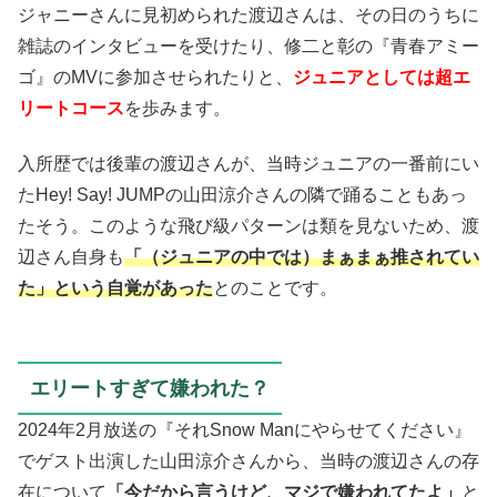
ジャニーさんに見初められた渡辺さんは、その日のうちに
雑誌のインタビューを受けたり、修二と彰の『青春アミー
ゴ』のMVに参加させられたりと、
ジュニアとしては超エ
リートコース
を歩みます。
入所歴では後輩の渡辺さんが、当時ジュニアの一番前にい
たHey! Say! JUMPの山田涼介さんの隣で踊ることもあっ
たそう。このような飛び級パターンは類を見ないため、渡
辺さん自身も
「（ジュニアの中では）まぁまぁ推されてい
た」という自覚があった
とのことです。
エリートすぎて嫌われた？
2024年2月放送の『それSnow Manにやらせてください』
でゲスト出演した山田涼介さんから、当時の渡辺さんの存
在について
「今だから言うけど、マジで嫌われてたよ」
と