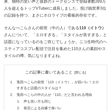
来、独特の笑い声と抜群のトークセンスで登録者数269万
人を超えるトップVTuberに成長しました。投げ銭世界3位
の記録を持つ、まさにホロライブの看板的存在です。
そんなぺこらさんの前世（中の人）である
110（イトウ）
さんについて、「エロすぎる」「スタイルが良すぎる」と
話題になっているのをご存じでしょうか。ニコ生時代のヘ
スティアコスプレ配信で注目を集めた110さんの素顔やス
タイルの噂、気になりますよね。
この記事に書いてあること
兎田ぺこらの前世「110（イトウ）」が顔バレ！エロ
すぎると話題のスタイルは？
兎田ぺこらの中の人が「110」だと言われる理由
声も笑い方も同じ
発言による自爆で身バレ