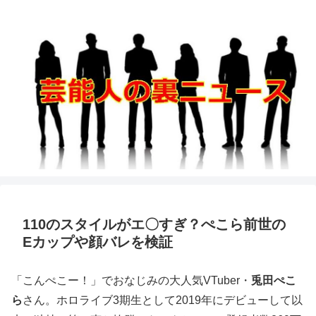
110のスタイルがエ〇すぎ？ぺこら前世の
Eカップや顔バレを検証
「こんぺこー！」でおなじみの大人気VTuber・
兎田ぺこ
ら
さん。ホロライブ3期生として2019年にデビューして以