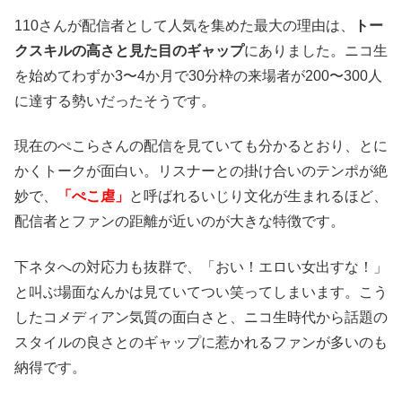
110さんが配信者として人気を集めた最大の理由は、
トー
クスキルの高さと見た目のギャップ
にありました。ニコ生
を始めてわずか3〜4か月で30分枠の来場者が200〜300人
に達する勢いだったそうです。
現在のぺこらさんの配信を見ていても分かるとおり、とに
かくトークが面白い。リスナーとの掛け合いのテンポが絶
妙で、
「ぺこ虐」
と呼ばれるいじり文化が生まれるほど、
配信者とファンの距離が近いのが大きな特徴です。
下ネタへの対応力も抜群で、「おい！エロい女出すな！」
と叫ぶ場面なんかは見ていてつい笑ってしまいます。こう
したコメディアン気質の面白さと、ニコ生時代から話題の
スタイルの良さとのギャップに惹かれるファンが多いのも
納得です。