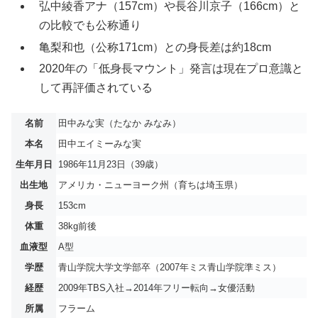
弘中綾香アナ（157cm）や長谷川京子（166cm）と
の比較でも公称通り
亀梨和也（公称171cm）との身長差は約18cm
2020年の「低身長マウント」発言は現在プロ意識と
して再評価されている
名前
田中みな実（たなか みなみ）
本名
田中エイミーみな実
生年月日
1986年11月23日（39歳）
出生地
アメリカ・ニューヨーク州（育ちは埼玉県）
身長
153cm
体重
38kg前後
血液型
A型
学歴
青山学院大学文学部卒（2007年ミス青山学院準ミス）
経歴
2009年TBS入社→2014年フリー転向→女優活動
所属
フラーム