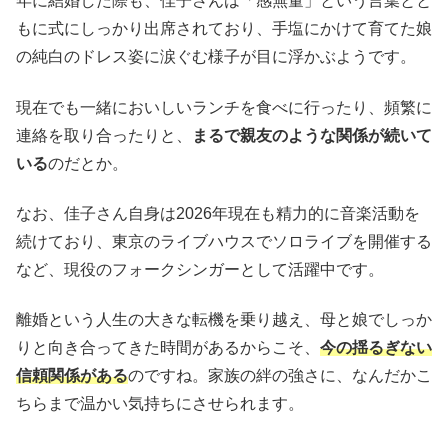
年に結婚した際も、佳子さんは「感無量」という言葉とと
もに式にしっかり出席されており、手塩にかけて育てた娘
の純白のドレス姿に涙ぐむ様子が目に浮かぶようです。
現在でも一緒においしいランチを食べに行ったり、頻繁に
連絡を取り合ったりと、
まるで親友のような関係が続いて
いる
のだとか。
なお、佳子さん自身は2026年現在も精力的に音楽活動を
続けており、東京のライブハウスでソロライブを開催する
など、現役のフォークシンガーとして活躍中です。
離婚という人生の大きな転機を乗り越え、母と娘でしっか
りと向き合ってきた時間があるからこそ、
今の揺るぎない
信頼関係がある
のですね。家族の絆の強さに、なんだかこ
ちらまで温かい気持ちにさせられます。