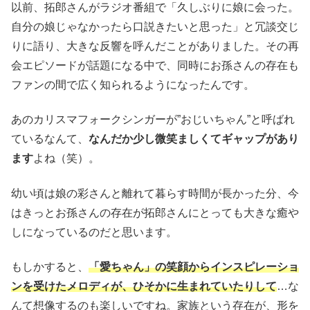
以前、拓郎さんがラジオ番組で「久しぶりに娘に会った。
自分の娘じゃなかったら口説きたいと思った」と冗談交じ
りに語り、大きな反響を呼んだことがありました。その再
会エピソードが話題になる中で、同時にお孫さんの存在も
ファンの間で広く知られるようになったんです。
あのカリスマフォークシンガーが”おじいちゃん”と呼ばれ
ているなんて、
なんだか少し微笑ましくてギャップがあり
ます
よね（笑）。
幼い頃は娘の彩さんと離れて暮らす時間が長かった分、今
はきっとお孫さんの存在が拓郎さんにとっても大きな癒や
しになっているのだと思います。
もしかすると、
「愛ちゃん」の笑顔からインスピレーショ
ンを受けたメロディが、ひそかに生まれていたりして
…な
んて想像するのも楽しいですね。家族という存在が、形を