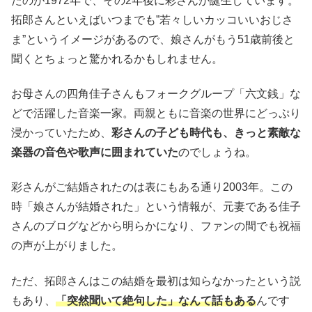
たのが1972年で、その2年後に彩さんが誕生しています。
拓郎さんといえばいつまでも”若々しいカッコいいおじさ
ま”というイメージがあるので、娘さんがもう51歳前後と
聞くとちょっと驚かれるかもしれません。
お母さんの四角佳子さんもフォークグループ「六文銭」な
どで活躍した音楽一家。両親ともに音楽の世界にどっぷり
浸かっていたため、
彩さんの子ども時代も、きっと素敵な
楽器の音色や歌声に囲まれていた
のでしょうね。
彩さんがご結婚されたのは表にもある通り2003年。この
時「娘さんが結婚された」という情報が、元妻である佳子
さんのブログなどから明らかになり、ファンの間でも祝福
の声が上がりました。
ただ、拓郎さんはこの結婚を最初は知らなかったという説
もあり、
「突然聞いて絶句した」なんて話もある
んです