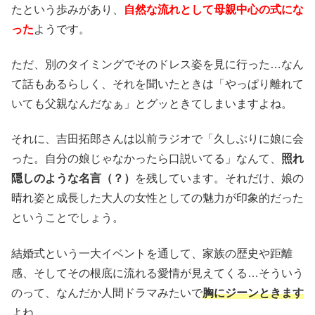
たという歩みがあり、
自然な流れとして母親中心の式にな
った
ようです。
ただ、別のタイミングでそのドレス姿を見に行った…なん
て話もあるらしく、それを聞いたときは「やっぱり離れて
いても父親なんだなぁ」とグッときてしまいますよね。
それに、吉田拓郎さんは以前ラジオで「久しぶりに娘に会
った。自分の娘じゃなかったら口説いてる」なんて、
照れ
隠しのような名言（？）
を残しています。それだけ、娘の
晴れ姿と成長した大人の女性としての魅力が印象的だった
ということでしょう。
結婚式という一大イベントを通して、家族の歴史や距離
感、そしてその根底に流れる愛情が見えてくる…そういう
のって、なんだか人間ドラマみたいで
胸にジーンときます
よね。