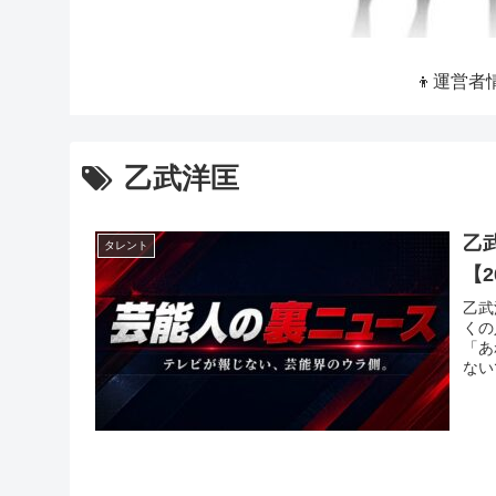
👦運営者
乙武洋匡
乙
タレント
【2
乙武
くの
「あ
ない