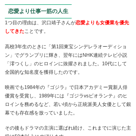
恋愛より仕事一筋の人生
1つ目の理由は、沢口靖子さんが
恋愛よりも女優業を優先
してきた
ことです。
高校3年生のときに「第1回東宝シンデレラオーディショ
ン」でグランプリに輝き、翌年にはNHK連続テレビ小説
「澪つくし」のヒロインに抜擢されました。10代にして
全国的な知名度を獲得したのです。
映画でも1984年の『ゴジラ』で日本アカデミー賞新人俳
優賞を受賞し、1989年には『ゴジラvsビオランテ』のヒ
ロインを務めるなど、若い頃から正統派美人女優として銀
幕でも存在感を放っていました。
その後もドラマの主演に選ばれ続け、これまでに演じた主