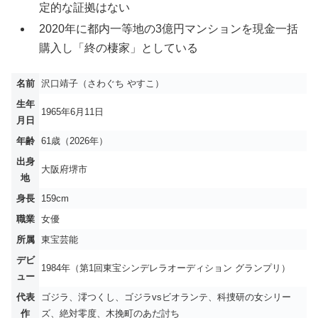
定的な証拠はない
2020年に都内一等地の3億円マンションを現金一括
購入し「終の棲家」としている
名前
沢口靖子（さわぐち やすこ）
生年
1965年6月11日
月日
年齢
61歳（2026年）
出身
大阪府堺市
地
身長
159cm
職業
女優
所属
東宝芸能
デビ
1984年（第1回東宝シンデレラオーディション グランプリ）
ュー
代表
ゴジラ、澪つくし、ゴジラvsビオランテ、科捜研の女シリー
作
ズ、絶対零度、木挽町のあだ討ち