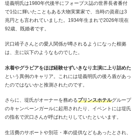
堤義明氏は1980年代後半にフォーブス誌の世界長者番付
で1位に輝いたこともある大物実業家で、当時の資産は3
兆円とも言われていました。1934年生まれで2026年現在
92歳、既婚者です。
沢口靖子さんとの愛人関係が噂されるようになった根拠
は、主に以下のようなものでした。
水着やグラビアをほぼ経験せずいきなり主演に上り詰めた
という異例のキャリア。これには堤義明氏の後ろ盾があっ
たのではないかと推測されたのです。
さらに、堤氏がオーナーを務める
プリンスホテル
グループ
のキャンペーンガールに起用されたり、イベントには堤氏
の指名で沢口さんが呼ばれたりしていたといいます。
生活費のサポートや別荘・車の提供などもあったとされ、