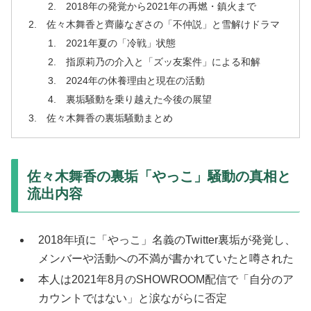
2018年の発覚から2021年の再燃・鎮火まで
佐々木舞香と齊藤なぎさの「不仲説」と雪解けドラマ
2021年夏の「冷戦」状態
指原莉乃の介入と「ズッ友案件」による和解
2024年の休養理由と現在の活動
裏垢騒動を乗り越えた今後の展望
佐々木舞香の裏垢騒動まとめ
佐々木舞香の裏垢「やっこ」騒動の真相と
流出内容
2018年頃に「やっこ」名義のTwitter裏垢が発覚し、
メンバーや活動への不満が書かれていたと噂された
本人は2021年8月のSHOWROOM配信で「自分のア
カウントではない」と涙ながらに否定