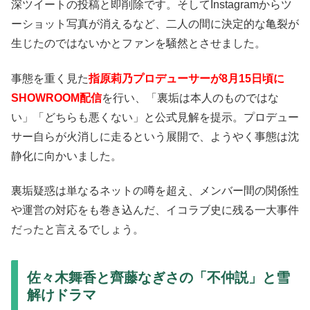
深ツイートの投稿と即削除です。そしてInstagramからツ
ーショット写真が消えるなど、二人の間に決定的な亀裂が
生じたのではないかとファンを騒然とさせました。
事態を重く見た
指原莉乃プロデューサーが8月15日頃に
SHOWROOM配信
を行い、「裏垢は本人のものではな
い」「どちらも悪くない」と公式見解を提示。プロデュー
サー自らが火消しに走るという展開で、ようやく事態は沈
静化に向かいました。
裏垢疑惑は単なるネットの噂を超え、メンバー間の関係性
や運営の対応をも巻き込んだ、イコラブ史に残る一大事件
だったと言えるでしょう。
佐々木舞香と齊藤なぎさの「不仲説」と雪
解けドラマ