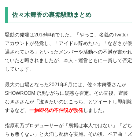
佐々木舞香の裏垢騒動まとめ
騒動の発端は2018年頃でした。「やっこ」名義のTwitter
アカウントが発覚し、「アイドル辞めたい」「なぎさが優
遇されている」といったメンバーや活動への不満が書かれ
ていたと噂されましたが、本人・運営ともに一貫して否定
しています。
最大の山場となった2021年8月には、佐々木舞香さんが
SHOWROOMで涙ながらに疑惑を否定。その直後、齊藤
なぎささんが「泣きたいのはこっち」とツイートし即削除
するなど、
一触即発の不仲説が勃発
しました。
指原莉乃プロデューサーが「裏垢は本人ではない」「どち
らも悪くない」と火消し配信を実施。その後、ペア曲「ズ