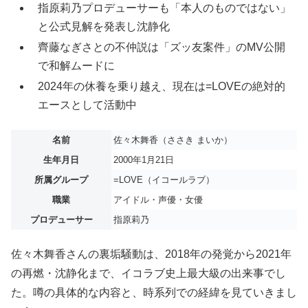
指原莉乃プロデューサーも「本人のものではない」
と公式見解を発表し沈静化
齊藤なぎさとの不仲説は「ズッ友案件」のMV公開
で和解ムードに
2024年の休養を乗り越え、現在は=LOVEの絶対的
エースとして活動中
名前
佐々木舞香（ささき まいか）
生年月日
2000年1月21日
所属グループ
=LOVE（イコールラブ）
職業
アイドル・声優・女優
プロデューサー
指原莉乃
佐々木舞香さんの裏垢騒動は、2018年の発覚から2021年
の再燃・沈静化まで、イコラブ史上最大級の出来事でし
た。噂の具体的な内容と、時系列での経緯を見ていきまし