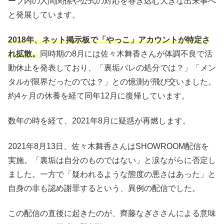
ープ内の人間関係や公式の対応を巻き込む大きな出来事へ
と発展しています。
2018年、ネット掲示板で「やっこ」アカウントが特定さ
れ拡散。
同時期の8月には佐々木舞香さんが体調不良で活
動休止を発表しており、「裏垢バレの処分では？」「メン
タルが限界だったのでは？」との憶測が飛び交いました。
約4ヶ月の休養を経て同年12月に復帰しています。
数年の時を経て、2021年8月に疑惑が再燃します。
2021年8月13日、佐々木舞香さんはSHOWROOM配信を
実施。「裏垢は自分のものではない」と涙ながらに否定し
ました。一方で「疑われるような態度の悪さはあった」と
自身の非も認め謝罪するという、異例の配信でした。
この配信の直後に起きたのが、齊藤なぎささんによる意味