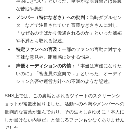
神的にきつい」といった、華やかな表舞台とは裏腹
な苦悩や愚痴。
メンバー（特になぎさ）への批判：
当時ダブルセン
ターなどで注目されていた齊藤なぎささんに対し、
「なぜあの子ばかり優遇されるのか」といった嫉妬
や不満とも取れる記述。
特定ファンへの言及：
一部のファンの言動に対する
辛辣な意見や、距離感に対する悩み。
声優オーディションの内情：
「本当は声優になりた
いのに」「審査員の意向で…」といった、オーディ
ション合否や運営方針への不満のような記述。
SNS上では、この裏垢とされるツイートのスクリーンシ
ョットが複数出回りました。活動への不満やメンバーへの
批判的な言葉が並んでおり、その生々しさゆえに「本人に
しか書けない内容だ」と信じるファンも少なくありません
でした。