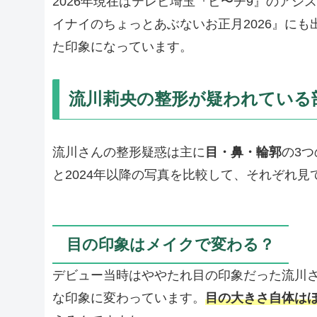
2026年現在はテレビ埼玉『ビ〜チ9』のアシス
イナイのちょっとあぶないお正月2026』に
た印象になっています。
流川莉央の整形が疑われている
流川さんの整形疑惑は主に
目・鼻・輪郭
の3つ
と2024年以降の写真を比較して、それぞれ見
目の印象はメイクで変わる？
デビュー当時はややたれ目の印象だった流川
な印象に変わっています。
目の大きさ自体は