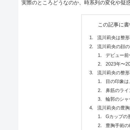
実際のところどうなのか、時系列の変化や疑
この記事に書
流川莉央は整形
流川莉央の顔の
デビュー前
2023年〜
流川莉央の整形
目の印象は
鼻筋のライ
輪郭のシャ
流川莉央の豊胸
Gカップの
豊胸手術の