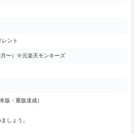
タレント
年2月〜）※元楽天モンキーズ
4年日本版・重版達成）
めましょう。