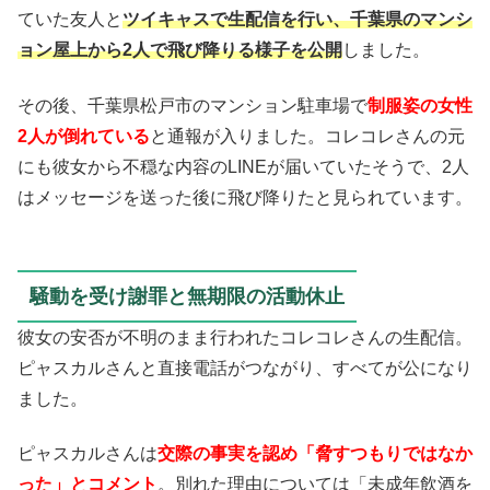
ていた友人と
ツイキャスで生配信を行い、千葉県のマンシ
ョン屋上から2人で飛び降りる様子を公開
しました。
その後、千葉県松戸市のマンション駐車場で
制服姿の女性
2人が倒れている
と通報が入りました。コレコレさんの元
にも彼女から不穏な内容のLINEが届いていたそうで、2人
はメッセージを送った後に飛び降りたと見られています。
騒動を受け謝罪と無期限の活動休止
彼女の安否が不明のまま行われたコレコレさんの生配信。
ピャスカルさんと直接電話がつながり、すべてが公になり
ました。
ピャスカルさんは
交際の事実を認め「脅すつもりではなか
った」とコメント
。別れた理由については「未成年飲酒を