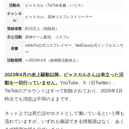
活動名
ピャスカル（TikTok名義：ハリス）
チャンネ
ピャスカル。原神コスプレストリーマー
ル
登録者数
約15万人（削除前）
主な活動
原神ゲーム配信、コスプレ
miHoYo公式コスプレイヤー、NetEase公式インフルエンサ
肩書
ー
活動期間
〜2023年4月（無期限活動休止）
2023年4月の炎上騒動以降、ピャスカルさんは表立った活
動を一切行っていません。
YouTube、X（旧Twitter）、
TikTokのアカウントはすべて削除されており、2026年3月
時点でも消息は不明のままです。
ネット上では死亡説やホストとして働いているという噂も
流れていますが、いずれも確認できる情報源はなく、あく