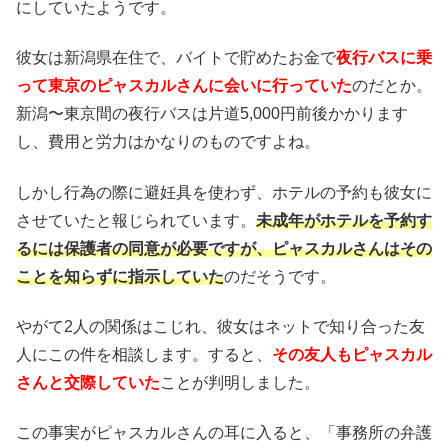
にしていたようです。
彼女は新潟県在住で、バイトで貯めたお金で
夜行バスに乗
って東京のピャスカルさんに会いに行っていた
のだとか。
新潟〜東京間の夜行バスは片道5,000円前後かかります
し、費用と労力はかなりのものですよね。
しかし行為の際に避妊具を使わず、ホテルの予約も彼女に
させていたと報じられています。
未成年がホテルを予約す
るには保護者の同意が必要ですが、ピャスカルさんはその
ことを知らずに指示していた
のだそうです。
やがて2人の関係はこじれ、彼女はネットで知り合った友
人にこの件を相談します。すると、
その友人もピャスカル
さんと交際していた
ことが判明しました。
この事実がピャスカルさんの耳に入ると、「事務所の弁護