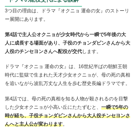
3つ目の理由は、ドラマ『オクニョ 運命の女』のストーリ
ー展開にあります。
第4話で主人公オクニョが少女時代から一瞬で5年後の大
人に成長する場面があり、子役のチョンダビンさんから大
人役のチンセヨンさんへ配役が交代
します。
ドラマ『オクニョ 運命の女』は、16世紀半ばの朝鮮王朝
時代に監獄で生まれた天才少女オクニョが、母の死の真相
を追いながら波乱万丈な人生を歩む歴史長編ドラマです。
第4話では、母の死の真相を知る人物が殺されるのを目撃
した少女オクニョが小高い丘にたたずむと、
一瞬で5年の
時が経ち、子役チョンダビンさんから大人役チンセヨンさ
んへと主人公が変わります
。