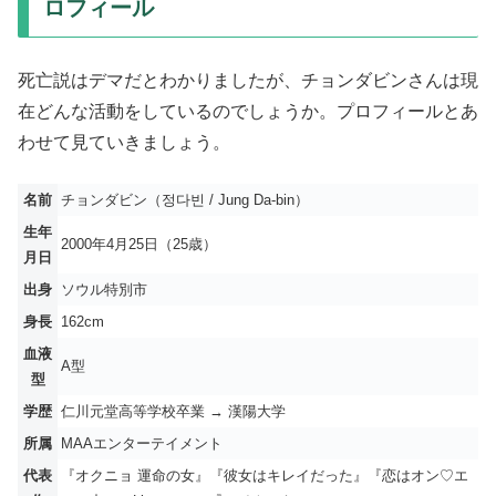
ロフィール
死亡説はデマだとわかりましたが、チョンダビンさんは現
在どんな活動をしているのでしょうか。プロフィールとあ
わせて見ていきましょう。
名前
チョンダビン（정다빈 / Jung Da-bin）
生年
2000年4月25日（25歳）
月日
出身
ソウル特別市
身長
162cm
血液
A型
型
学歴
仁川元堂高等学校卒業 → 漢陽大学
所属
MAAエンターテイメント
代表
『オクニョ 運命の女』『彼女はキレイだった』『恋はオン♡エ