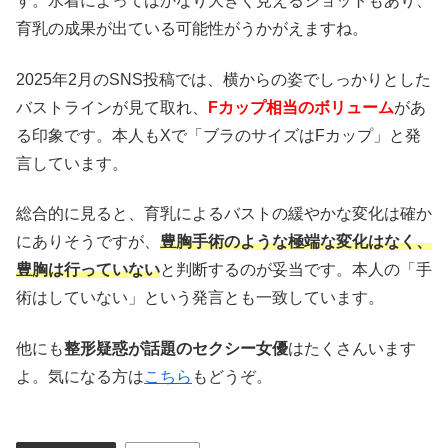
す。水着によってはかなり大きく見えるショットもあり、
育乳の成果が出ている可能性がうかがえますね。
2025年2月のSNS投稿では、横からの姿でしっかりとした
バストラインが見て取れ、
Fカップ相当のボリューム
があ
る印象です。本人もXで「ブラのサイズはFカップ」と発
言しています。
総合的に見ると、育乳によるバストの緩やかな変化は確か
にありそうですが、
豊胸手術のような極端な変化はなく、
豊胸は行っていない
と判断するのが妥当です。本人の「手
術はしていない」という発言とも一致しています。
他にも
整形疑惑が話題のセクシー女優
はたくさんいます
よ。気になる方は
こちら
もどうぞ。