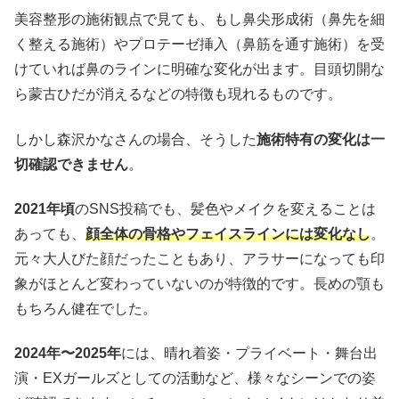
美容整形の施術観点で見ても、もし鼻尖形成術（鼻先を細
く整える施術）やプロテーゼ挿入（鼻筋を通す施術）を受
けていれば鼻のラインに明確な変化が出ます。目頭切開な
ら蒙古ひだが消えるなどの特徴も現れるものです。
しかし森沢かなさんの場合、そうした
施術特有の変化は一
切確認できません
。
2021年頃
のSNS投稿でも、髪色やメイクを変えることは
あっても、
顔全体の骨格やフェイスラインには変化なし
。
元々大人びた顔だったこともあり、アラサーになっても印
象がほとんど変わっていないのが特徴的です。長めの顎も
もちろん健在でした。
2024年〜2025年
には、晴れ着姿・プライベート・舞台出
演・EXガールズとしての活動など、様々なシーンでの姿