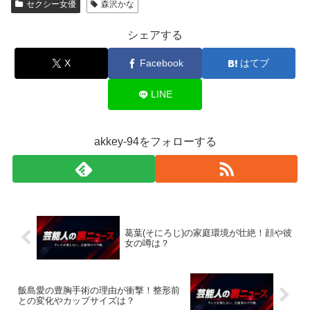
セクシー女優
森沢かな
シェアする
X
Facebook
はてブ
LINE
akkey-94をフォローする
葛葉(そにろじ)の家庭環境が壮絶！顔や彼
女の噂は？
飯島愛の豊胸手術の理由が衝撃！整形前
との変化やカップサイズは？