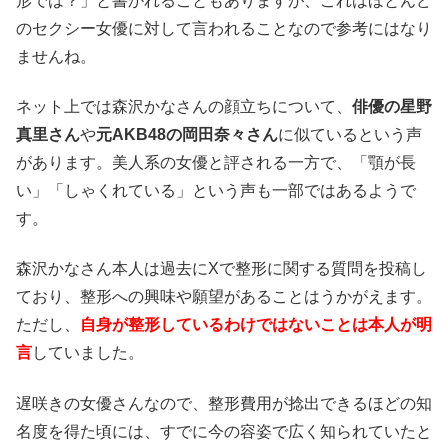
形では？」と書かれることもありますが、これはほとんど
のセクシー女優に対して言われることなので参考にはなり
ませんね。
ネット上では森沢かなさんの顔立ちについて、
俳優の星野
真里さん
や
元AKB48の岡田奈々さん
に似ているという声
があります。美人系の女優と評される一方で、「顎が長
い」「しゃくれている」という声も一部ではあるようで
す。
森沢かなさん本人は過去にXで整形に関する質問を投稿し
ており、整形への興味や願望があることはうかがえます。
ただし、
自身が整形しているわけではないことは本人が明
言
していました。
遅咲きの女優さんなので、整形費用が捻出できるほどの知
名度を得た頃には、すでに今の容姿で広く知られていたと