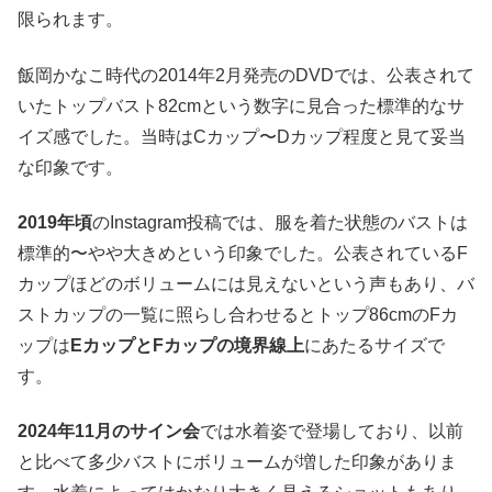
限られます。
飯岡かなこ時代の2014年2月発売のDVDでは、公表されて
いたトップバスト82cmという数字に見合った標準的なサ
イズ感でした。当時はCカップ〜Dカップ程度と見て妥当
な印象です。
2019年頃
のInstagram投稿では、服を着た状態のバストは
標準的〜やや大きめという印象でした。公表されているF
カップほどのボリュームには見えないという声もあり、バ
ストカップの一覧に照らし合わせるとトップ86cmのFカ
ップは
EカップとFカップの境界線上
にあたるサイズで
す。
2024年11月のサイン会
では水着姿で登場しており、以前
と比べて多少バストにボリュームが増した印象がありま