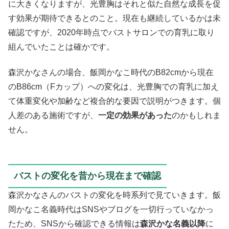
に大きくなりますが、光豊胸はそれと似た自然な成長を促
す効果が期待できるとのこと。現在も継続しているかは未
確認ですが、2020年時点でバストサロンでの育乳に取り
組んでいたことは確かです。
森沢かなさんの場合、飯岡かなこ時代のB82cmから現在
のB86cm（Fカップ）への変化は、光豊胸での育乳に加え
て体重変化や加齢など複合的な要因で説明がつきます。個
人差のある施術ですが、
一定の効果があった
のかもしれま
せん。
バストの変化を昔から現在まで確認
森沢かなさんのバストの変化を時系列で見ていきます。飯
岡かなこ名義時代はSNSやブログを一切行っていなかっ
たため、SNSから確認できる情報は
森沢かな名義以降
に