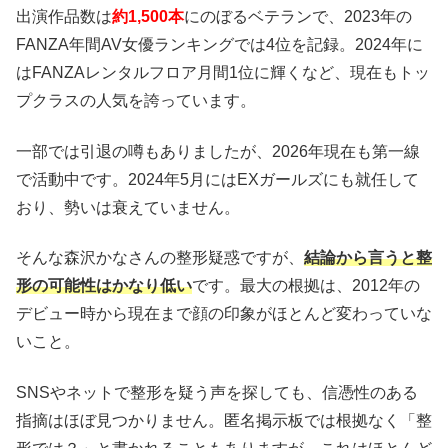
出演作品数は
約1,500本
にのぼるベテランで、2023年の
FANZA年間AV女優ランキングでは4位を記録。2024年に
はFANZAレンタルフロア月間1位に輝くなど、現在もトッ
プクラスの人気を誇っています。
一部では引退の噂もありましたが、2026年現在も第一線
で活動中です。2024年5月にはEXガールズにも就任して
おり、勢いは衰えていません。
そんな森沢かなさんの整形疑惑ですが、
結論から言うと整
形の可能性はかなり低い
です。最大の根拠は、2012年の
デビュー時から現在まで顔の印象がほとんど変わっていな
いこと。
SNSやネットで整形を疑う声を探しても、信憑性のある
指摘はほぼ見つかりません。匿名掲示板では根拠なく「整