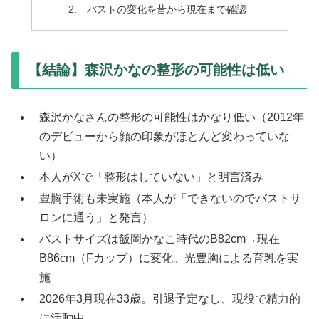
バストの変化を昔から現在まで確認
【結論】森沢かなの整形の可能性は低い
森沢かなさんの整形の可能性はかなり低い（2012年
のデビューから顔の印象がほとんど変わっていな
い）
本人がXで「整形はしていない」と明言済み
豊胸手術も未実施（本人が「できないのでバストサ
ロンに通う」と発言）
バストサイズは飯岡かなこ時代のB82cm→現在
B86cm（Fカップ）に変化。光豊胸による育乳を実
施
2026年3月現在33歳。引退予定なし、現役で精力的
に活動中