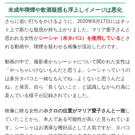
未成年喫煙や飲酒疑惑も浮上しイメージは悪化
さらに追い打ちをかけるように、2020年8月17日にはネッ
ト上で新たな疑惑が持ち上がりました。マリア愛子さんと
思われる女性が
シーシャ（水タバコ）を使用している
とさ
れる動画や、喫煙を疑わせる画像が流出したのです。
動画の中で、撮影者からシーシャについて聞かれた女性は
「やっちゃいけないもんだと思うよ。シーシャっていうの
は多分タバコと一緒なもんでね…よくないと思うんだよ
ね」と発言。自ら「良くないこと」と認識しながら行為に
及んでいる様子が記録されていました。
映像に映る女性の
ホクロの位置がマリア愛子さんと一致
し
ていたことから、本人である可能性が高いと見られていま
す。シーシャはお洒落な嗜好品として人気ですが、タバコ