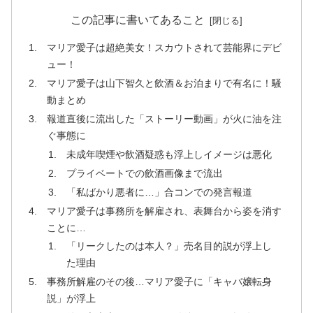
この記事に書いてあること
マリア愛子は超絶美女！スカウトされて芸能界にデビ
ュー！
マリア愛子は山下智久と飲酒＆お泊まりで有名に！騒
動まとめ
報道直後に流出した「ストーリー動画」が火に油を注
ぐ事態に
未成年喫煙や飲酒疑惑も浮上しイメージは悪化
プライベートでの飲酒画像まで流出
「私ばかり悪者に…」合コンでの発言報道
マリア愛子は事務所を解雇され、表舞台から姿を消す
ことに…
「リークしたのは本人？」売名目的説が浮上し
た理由
事務所解雇のその後…マリア愛子に「キャバ嬢転身
説」が浮上