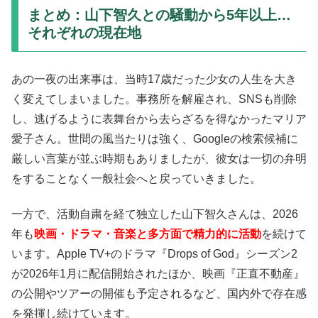
まとめ：山下智久との騒動から5年以上…
それぞれの現在地
あの一夜の出来事は、当時17歳だった少女の人生を大き
く変えてしまいました。事務所を解雇され、SNSも削除
し、逃げるように表舞台から去らざるを得なかったマリア
愛子さん。世間の風当たりは強く、Googleの検索候補に
厳しい言葉が並ぶ時期もありましたが、彼女は一切の弁明
をすることなく一般社会へと戻っていきました。
一方で、活動自粛を経て独立した山下智久さんは、2026
年も
映画・ドラマ・音楽と多方面で精力的に活動
を続けて
います。Apple TV+のドラマ『Drops of God』シーズン2
が2026年1月に配信開始されたほか、映画『正直不動産』
の公開やツアーの開催も予定されるなど、国内外で存在感
を発揮し続けています。