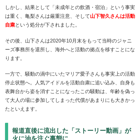
しかし、結果として「未成年との飲酒・宿泊」という事実
は重く、亀梨さんは厳重注意、そして
山下智久さんは活動
自粛
という処分が下されました。
その後、山下さんは2020年10月末をもって当時のジャニ
ーズ事務所を退所し、海外へと活動の拠点を移すことにな
ります。
一方で、騒動の渦中にいたマリア愛子さんも事実上の活動
停止状態へ。人気アイドルを活動自粛に追い込み、自身も
表舞台から姿を消すことになったこの騒動は、年齢を偽っ
て大人の場に参加してしまった代償があまりにも大きかっ
たといえます。
報道直後に流出した「ストーリー動画」が
火に油を注ぐ事態に