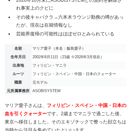
2020年10月末にASOBISYSTEMとの契約を解除さ
れ事実上のクビに
その後キャバクラ→六本木ラウンジ勤務の噂があっ
たが、現在は在籍情報なし
芸能界復帰の可能性はほぼゼロとみられている
名前
マリア愛子（本名：飯島愛子）
生年月日
2002年8月11日（23歳 ※2026年3月現在）
出身地
フィリピン・マニラ
ルーツ
フィリピン・スペイン・中国・日本のクォーター
職業
元モデル
元所属事務所
ASOBISYSTEM
マリア愛子さんは、
フィリピン・スペイン・中国・日本の
血を引くクォーター
です。2歳までマニラで過ごした後、
東京へ移住しました。そのエキゾチックで整った顔立ちは
当時から注目を集めていたといいます。