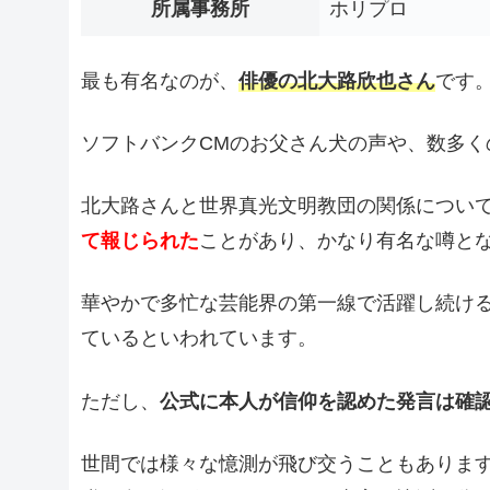
所属事務所
ホリプロ
最も有名なのが、
俳優の北大路欣也さん
です
ソフトバンクCMのお父さん犬の声や、数多く
北大路さんと世界真光文明教団の関係につい
て報じられた
ことがあり、かなり有名な噂と
華やかで多忙な芸能界の第一線で活躍し続け
ているといわれています。
ただし、
公式に本人が信仰を認めた発言は確
世間では様々な憶測が飛び交うこともありま