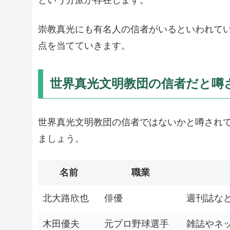
崇教真光にも有名人の信者がいるといわれて
点を当てていきます。
世界真光文明教団の信者だと噂
世界真光文明教団の信者ではないかと噂され
ましょう。
名前
職業
北大路欣也
俳優
週刊誌な
木田優夫
元プロ野球選手
雑誌やネ