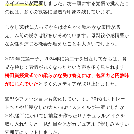
うイメージが定着
しました。坊主頭にする覚悟で挑んだこ
の役は、多くの観客に強烈な印象を残しています。
しかし30代に入ってからは柔らかく穏やかな表情が増
え、以前の鋭さは影をひそめています。母親役や感情豊か
な女性を演じる機会が増えたことも大きいでしょう。
2020年に第一子、2024年に第二子を出産してからは、育
児を通じて表情が丸くなったという声も多く見られます。
橋田賞授賞式での柔らかな受け答えには、包容力と円熟味
がにじんでいた
と多くのメディアが取り上げました。
髪型やファッションも変化しています。20代はストレー
トヘアや前髪なしの大人っぽいスタイルが主流でしたが、
30代後半にかけては前髪を作ったりナチュラルメイクを
取り入れたりと、見た目全体がカジュアルで親しみやすい
雰囲気にシフトしました。