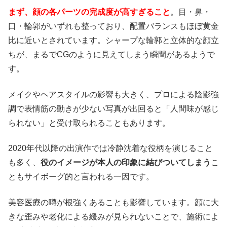
まず、顔の各パーツの完成度が高すぎること
。目・鼻・
口・輪郭がいずれも整っており、配置バランスもほぼ黄金
比に近いとされています。シャープな輪郭と立体的な顔立
ちが、まるでCGのように見えてしまう瞬間があるようで
す。
メイクやヘアスタイルの影響も大きく、プロによる陰影強
調で表情筋の動きが少ない写真が出回ると「人間味が感じ
られない」と受け取られることもあります。
2020年代以降の出演作では冷静沈着な役柄を演じること
も多く、
役のイメージが本人の印象に結びついてしまう
こ
ともサイボーグ的と言われる一因です。
美容医療の噂が根強くあることも影響しています。顔に大
きな歪みや老化による緩みが見られないことで、施術によ