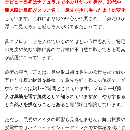
デビュー当初はナチュラルで小ぶりだった鼻が、20代中
盤以降に鼻筋がスッと通り、鼻先が少し尖ったように変化
しています。これにより顔の中心が強調され、「鼻だけが
浮いて見える」と感じる人が出てきたようです。
鼻にプロテーゼを入れているのではという声もあり、特定
の角度や笑顔の際に鼻の付け根に不自然な影ができる写真
が話題になっています。
施術の観点で言えば、鼻尖形成術は鼻先の軟骨を糸で縫い
寄せたり耳の軟骨を移植して鼻先を細く整える施術で、ダ
ウンタイムは約1〜2週間とされています。
プロテーゼ挿
入は鼻筋を通す施術として知られていますが、やりすぎる
と自然さを損なうこともある
と専門家は指摘しています。
ただし、照明やメイクの影響も見逃せません。舞台挨拶や
授賞式ではハイライトやシェーディングで立体感を演出す