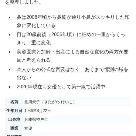
を整理しました。
鼻は2008年頃から鼻筋が通り小鼻がスッキリした印
象に変化している
目は20歳前後（2006年頃）に細めの一重からくっ
きり二重に変化
美容医療と加齢・出産による自然な変化の両方が要
因と考えられる
本人からの公式な言及はなく、あくまで憶測の域を
出ない
2026年現在も女優として第一線で活躍中
名前
北川景子（きたがわ けいこ）
生年月日
1986年8月22日
出身地
兵庫県神戸市
職業
女優