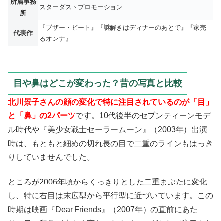
所属事務
スターダストプロモーション
所
『ブザー・ビート』『謎解きはディナーのあとで』『家売
代表作
るオンナ』
目や鼻はどこが変わった？昔の写真と比較
北川景子さんの顔の変化で特に注目されているのが「目」
と「鼻」の2パーツ
です。10代後半のセブンティーンモデ
ル時代や『美少女戦士セーラームーン』（2003年）出演
時は、もともと細めの切れ長の目で二重のラインもはっき
りしていませんでした。
ところが2006年頃からくっきりとした二重まぶたに変化
し、特に右目は末広型から平行型に近づいています。この
時期は映画『Dear Friends』（2007年）の直前にあた