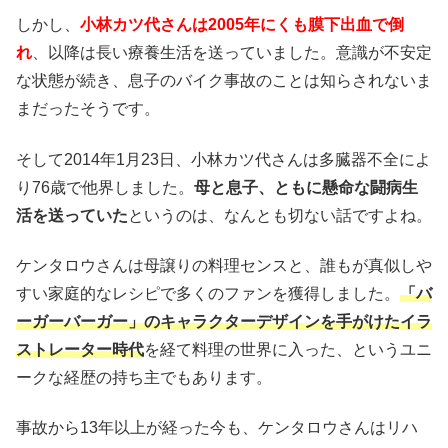
しかし、
小林カツ代さんは2005年にくも膜下出血で倒
れ
、以降は長い療養生活を送っていました。意識が不安定
な状態が続き、息子のバイク事故のことは知らされないま
まだったそうです。
そして2014年1月23日、小林カツ代さんは多臓器不全によ
り76歳で他界しました。
母と息子、ともに懸命な闘病生
活を送っていた
というのは、なんとも切ない話ですよね。
ケンタロウさんは母譲りの料理センスと、誰もが真似しや
すい家庭的なレシピで多くのファンを獲得しました。
「バ
ーガーバーガー」のキャラクターデザインを手がけたイラ
ストレーター時代
を経て料理の世界に入った、というユニ
ークな経歴の持ち主でもあります。
事故から13年以上が経った今も、ケンタロウさんはリハ