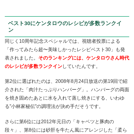
ベスト30にケンタロウのレシピが多数ランクイ
ン
同じく10周年記念スペシャルでは、視聴者投票による
「作ってみたら超〜美味しかったレシピベスト30」も発
表されました。
そのランキングには、ケンタロウさん時代
のレシピが多数ランクイン
していたんです。
第2位に選ばれたのは、2008年8月24日放送の第19回で紹
介された「肉汁たっぷりハンバーグ」。ハンバーグの両面
を焼き固めたあとに水を入れて蒸し焼きにする、いわゆ
る”小林家秘伝”の調理法が決め手だそうです。
さらに第6位には2012年元日の「キャベツと豚肉の
段々」、第8位には砂肝を牛たん風にアレンジした「柔ら