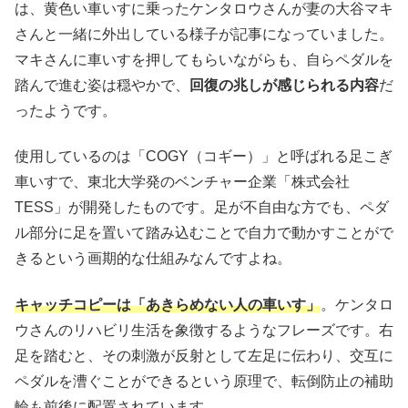
は、黄色い車いすに乗ったケンタロウさんが妻の大谷マキ
さんと一緒に外出している様子が記事になっていました。
マキさんに車いすを押してもらいながらも、自らペダルを
踏んで進む姿は穏やかで、
回復の兆しが感じられる内容
だ
ったようです。
使用しているのは「COGY（コギー）」と呼ばれる足こぎ
車いすで、東北大学発のベンチャー企業「株式会社
TESS」が開発したものです。足が不自由な方でも、ペダ
ル部分に足を置いて踏み込むことで自力で動かすことがで
きるという画期的な仕組みなんですよね。
キャッチコピーは「あきらめない人の車いす」
。ケンタロ
ウさんのリハビリ生活を象徴するようなフレーズです。右
足を踏むと、その刺激が反射として左足に伝わり、交互に
ペダルを漕ぐことができるという原理で、転倒防止の補助
輪も前後に配置されています。