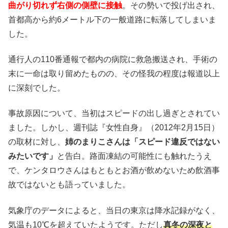
曲がり切れず右側の側壁に接触
。その勢いで投げ出され、
首都高から約6メートル下の一般道路に転落してしまいま
した。
通行人の110番通報で都内の病院に救急搬送され、手術の
末に一命は取り留めたものの、その怪我の程度は報道以上
に深刻でした。
事故原因について、当初はスピードの出し過ぎとされてい
ました。しかし、週刊誌『女性自身』（2012年2月15日）
の取材に対し、
姉のまりこさんは「スピード違反ではない
みたいです」
と告白。路面凍結の可能性にも触れたうえ
で、ケンタロウさんはもともとお酒が飲めないため飲酒事
故ではないとも語っていました。
気象庁のデータによると、当日の東京は降水記録がなく、
気温も10℃を超えていたようです。ただし
真冬の深夜と