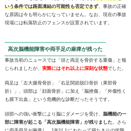
いう条件では路面凍結の可能性も否定できず
、事故の正確
な原因は今も明らかになっていません。なお、現在の事故
現場には転落防止のフェンスが設置されています。
高次脳機能障害や両手足の麻痺が残った
事故当初のニュースでは「頭と両足を骨折する重傷」と報
じられましたが、
実際にはそれ以上に深刻な状態
でした。
両足は「左大腿骨骨折」「右足関節脱臼骨折（果部骨
折）」、頭部は「顔面骨折」に加え「脳挫傷」「外傷性く
も膜下出血」という危機的な診断だったそうです。
頭部への強い衝撃により脳にダメージを受け、
脳機能の一
部に障害が起こる「高次脳機能障害」が残りました
。さら
に両手両足が麻痺し、1年以上にわたって寝たきりの状態