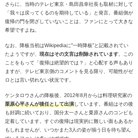
さらに、当時のテレビ東京・島田昌幸社長も取材に対して
「我々は戻ってくるのを期待している」と発言。番組側が
復帰の門を閉ざしていないことは、ファンにとって大きな
希望ですよね。
なお、降板当初はWikipediaに”一時降板”と記載されてい
たようですが、
現在はその文言は削除されています
。この
ことをもって「復帰は絶望的では？」と心配する声もあり
ますが、テレビ東京側のコメントを見る限り、可能性がゼ
ロとは言い切れない状況です。
ケンタロウさんの降板後、2012年8月からは料理研究家の
栗原心平さんが後任として出演
しています。番組はその後
も好調に続いており、国分太一さんと栗原さんのコンビも
定着しています。すぐの復帰は現実的に難しい面もあるか
もしれませんが、いつかまた3人の姿が揃う日を待ち望ん