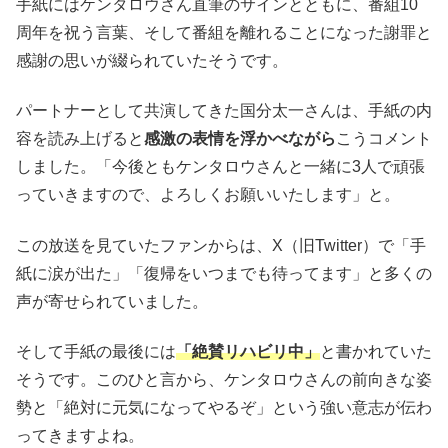
手紙にはケンタロウさん直筆のサインとともに、番組10
周年を祝う言葉、そして番組を離れることになった謝罪と
感謝の思いが綴られていたそうです。
パートナーとして共演してきた国分太一さんは、手紙の内
容を読み上げると
感激の表情を浮かべながら
こうコメント
しました。「今後ともケンタロウさんと一緒に3人で頑張
っていきますので、よろしくお願いいたします」と。
この放送を見ていたファンからは、X（旧Twitter）で「手
紙に涙が出た」「復帰をいつまでも待ってます」と多くの
声が寄せられていました。
そして手紙の最後には
「絶賛リハビリ中」
と書かれていた
そうです。このひと言から、ケンタロウさんの前向きな姿
勢と「絶対に元気になってやるぞ」という強い意志が伝わ
ってきますよね。