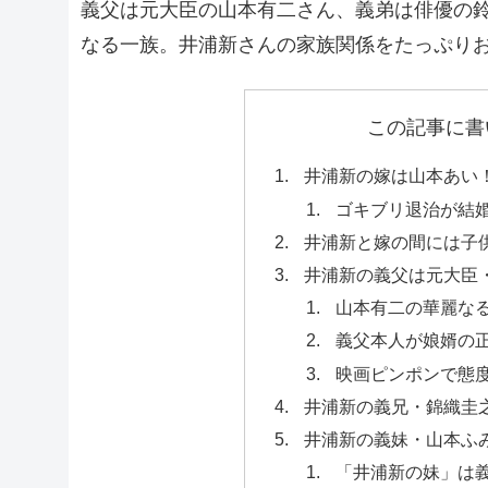
義父は元大臣の山本有二さん、義弟は俳優の
なる一族。井浦新さんの家族関係をたっぷり
この記事に書
井浦新の嫁は山本あい
ゴキブリ退治が結
井浦新と嫁の間には子
井浦新の義父は元大臣
山本有二の華麗な
義父本人が娘婿の
映画ピンポンで態
井浦新の義兄・錦織圭
井浦新の義妹・山本ふ
「井浦新の妹」は