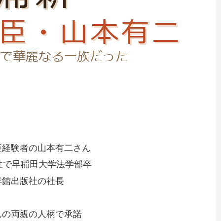
臣経験者の山本有二さん
性で早稲田大学法学部卒
洋館出版社の社長
んの両親の人柄で承諾