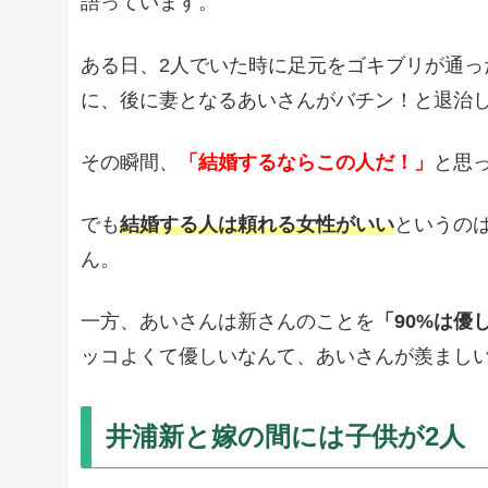
語っています。
ある日、2人でいた時に足元をゴキブリが通
に、後に妻となるあいさんがバチン！と退治
その瞬間、
「結婚するならこの人だ！」
と思
でも
結婚する人は頼れる女性がいい
というの
ん。
一方、あいさんは新さんのことを
「90%は優
ッコよくて優しいなんて、あいさんが羨まし
井浦新と嫁の間には子供が2人