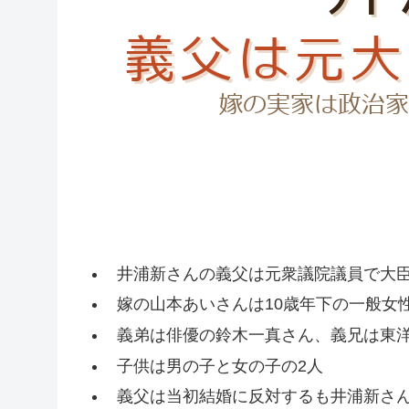
井浦新さんの義父は元衆議院議員で大
嫁の山本あいさんは10歳年下の一般女
義弟は俳優の鈴木一真さん、義兄は東
子供は男の子と女の子の2人
義父は当初結婚に反対するも井浦新さ