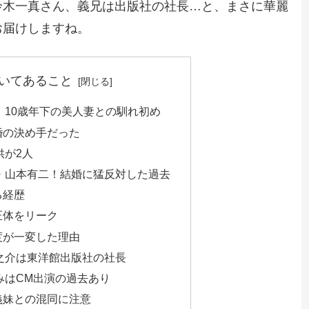
鈴木一真さん、義兄は出版社の社長…と、まさに華麗
お届けしますね。
いてあること
！10歳年下の美人妻との馴れ初め
婚の決め手だった
供が2人
・山本有二！結婚に猛反対した過去
る経歴
正体をリーク
度が一変した理由
之介は東洋館出版社の社長
みはCM出演の過去あり
義妹との混同に注意