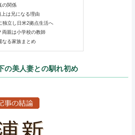
真の関係
籍上は兄になる理由
年に独立し日米2拠点生活へ
？両親は小学校の教師
麗なる家族まとめ
年下の美人妻との馴れ初め