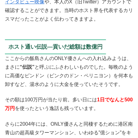
インタビュー映像
や、本人のX（旧Twitter）アカウントで
確認することができます。当時のホスト界を代表するカリ
スマだったことがよく伝わってきますよ。
ホスト通い伝説—貢いだ総額は数億円
ここからの飯島さんのONLY優さんへの入れ込みようは、
まさに
“伝説”
と呼ぶにふさわしいものでした。毎晩のよう
に高価なピンドン（ピンクのドン・ペリニヨン）を何本も
卸すなど、湯水のように大金を使っていたそうです。
その額は100万円が当たり前。多い日には
1日でなんと500
万円
を使ったという逸話も残っています。
さらに2004年には、ONLY優さんと同棲するために港区南
青山の超高級タワーマンション、いわゆる”億ション”をキ