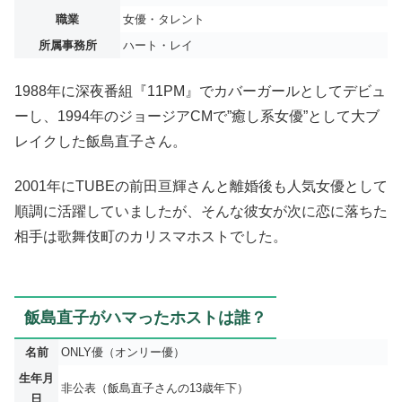
職業
女優・タレント
所属事務所
ハート・レイ
1988年に深夜番組『11PM』でカバーガールとしてデビュ
ーし、1994年のジョージアCMで”癒し系女優”として大ブ
レイクした飯島直子さん。
2001年にTUBEの前田亘輝さんと離婚後も人気女優として
順調に活躍していましたが、そんな彼女が次に恋に落ちた
相手は歌舞伎町のカリスマホストでした。
飯島直子がハマったホストは誰？
名前
ONLY優（オンリー優）
生年月
非公表（飯島直子さんの13歳年下）
日