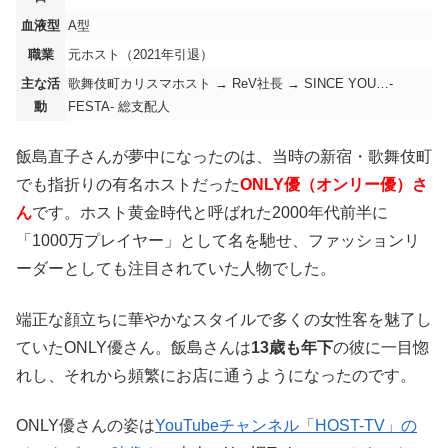
血液型
A型
職業
元ホスト（2021年引退）
主な活
歌舞伎町カリスマホスト → ReV社長 → SINCE YOU…-
動
FESTA- 総支配人
飯島直子さんが夢中になったのは、当時の新宿・歌舞伎町
でも指折りの有名ホストだった
ONLY優（オンリー優）さ
ん
です。ホスト黄金時代と呼ばれた2000年代前半に
「1000万プレイヤー」として名を馳せ、ファッションリ
ーダーとしても注目されていた人物でした。
端正な顔立ちに華やかなスタイルで多くの女性客を魅了し
ていたONLY優さん。飯島さんは
13歳も年下
の彼に一目惚
れし、それから頻繁にお店に通うようになったのです。
ONLY優さんの姿は
YouTubeチャンネル「HOST-TV」の