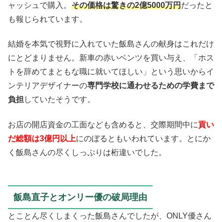
ャッシュで購入。
その価格は驚きの2億5000万円
だったと
も報じられています。
結婚を本気で視野に入れていた飯島さんの献身はこれだけ
にとどまりません。新車の赤いベンツを買い与え、「ホス
トを辞めてまともな職に就いてほしい」という思いからイ
ンテリアデザイナーの
専門学校に通わせるための学費まで
負担
していたそうです。
お店の開店資金の工面なども含めると、交際期間中に
貢い
だ総額は3億円以上
にのぼるともいわれています。とにか
く飯島さんの尽くしっぷりは桁違いでした。
飯島直子とオンリー優の破局理由
とことん尽くしまくった飯島さんでしたが、ONLY優さん