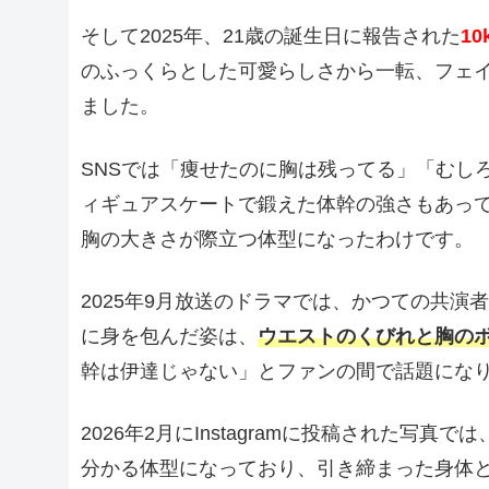
そして2025年、21歳の誕生日に報告された
1
のふっくらとした可愛らしさから一転、フェ
ました。
SNSでは「痩せたのに胸は残ってる」「むし
ィギュアスケートで鍛えた体幹の強さもあっ
胸の大きさが際立つ体型になったわけです。
2025年9月放送のドラマでは、かつての共演
に身を包んだ姿は、
ウエストのくびれと胸の
幹は伊達じゃない」とファンの間で話題にな
2026年2月にInstagramに投稿された
分かる体型になっており、引き締まった身体