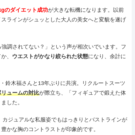
0kgのダイエット成功
が大きな転機になります。以前
イスラインがシュッとした大人の美女へと変貌を遂げ
ろ強調されてない？」という声が相次いでいます。フ
てか、
ウエストがかなり絞られた状態
になり、余計に
者・鈴木福さんと13年ぶりに共演。リクルートスーツ
ボリュームの対比
が際立ち、「フィギュアで鍛えた体
りました。
写真では、カジュアルな私服姿でもはっきりとバストラインが
と豊かな胸のコントラストが印象的です。