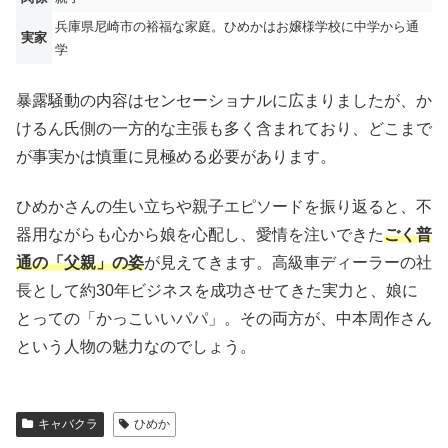
兵庫県尼崎市の裕福な家庭。ひめかはお嬢様学校に中学から通
実家
学
暴露騒動の内容はセンセーショナルに広まりましたが、か
けるん氏側の一方的な主張も多く含まれており、どこまで
が事実かは慎重に見極める必要があります。
ひめかさんの生い立ちや親子エピソードを振り返ると、不
器用ながらも心から娘を心配し、愛情を注いできた
ごく普
通の「父親」の姿
が見えてきます。高級車ディーラーの社
長として約30年ビジネスを成功させてきた実力と、娘に
とっての「かっこいいパパ」。その両方が、中本周作さん
という人物の魅力なのでしょう。
キャバクラ
ひめか