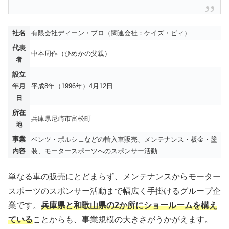
社名
有限会社ディーン・プロ（関連会社：ケイズ・ビィ）
代表
中本周作（ひめかの父親）
者
設立
年月
平成8年（1996年）4月12日
日
所在
兵庫県尼崎市富松町
地
事業
ベンツ・ポルシェなどの輸入車販売、メンテナンス・板金・塗
内容
装、モータースポーツへのスポンサー活動
単なる車の販売にとどまらず、メンテナンスからモーター
スポーツのスポンサー活動まで幅広く手掛けるグループ企
業です。
兵庫県と和歌山県の2か所にショールームを構え
ている
ことからも、事業規模の大きさがうかがえます。