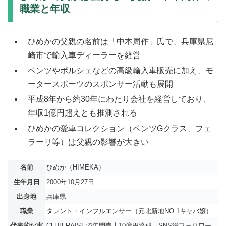
職業と年収
ひめかの父親の名前は「中本周作」氏で、兵庫県尼
崎市で輸入車ディーラーを経営
ベンツやポルシェなどの高級輸入車販売に加え、モ
ータースポーツのスポンサー活動も展開
平成8年から約30年にわたり会社を経営しており、
年収1億円超えとも推測される
ひめかの愛車コレクション（ベンツGクラス、フェ
ラーリ等）は父親の影響が大きい
名前
ひめか（HIMEKA）
生年月日
2000年10月27日
出身地
兵庫県
職業
タレント・インフルエンサー（元北新地NO.1キャバ嬢）
代表的な実
CLUB RAISEで年間売上10億円達成、SNS総フォロワー