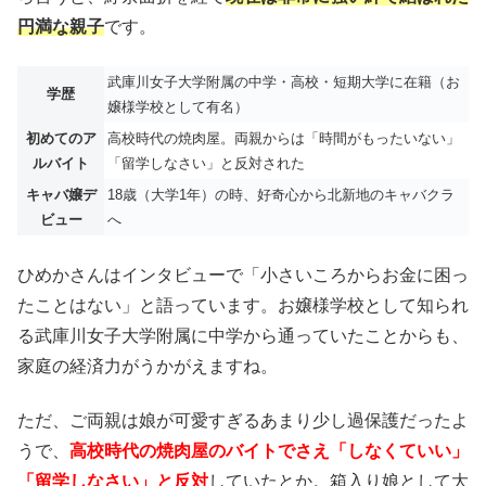
円満な親子
です。
武庫川女子大学附属の中学・高校・短期大学に在籍（お
学歴
嬢様学校として有名）
初めてのア
高校時代の焼肉屋。両親からは「時間がもったいない」
ルバイト
「留学しなさい」と反対された
キャバ嬢デ
18歳（大学1年）の時、好奇心から北新地のキャバクラ
ビュー
へ
ひめかさんはインタビューで「小さいころからお金に困っ
たことはない」と語っています。お嬢様学校として知られ
る武庫川女子大学附属に中学から通っていたことからも、
家庭の経済力がうかがえますね。
ただ、ご両親は娘が可愛すぎるあまり少し過保護だったよ
うで、
高校時代の焼肉屋のバイトでさえ「しなくていい」
「留学しなさい」と反対
していたとか。箱入り娘として大