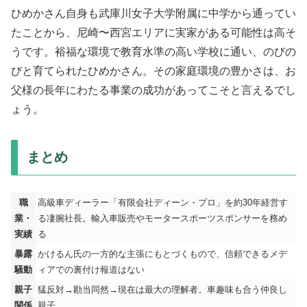
ひめかさん自身も武庫川女子大学附属に中学から通ってい
たことから、尼崎〜西宮エリアに実家がある可能性は高そ
うです。裕福な環境で教育水準の高い学校に通い、のびの
びと育てられたひめかさん。その家庭環境の豊かさは、お
父様の長年にわたる事業の成功があってこそと言えるでし
ょう。
まとめ
職
高級車ディーラー「有限会社ディーン・プロ」を約30年経営す
業・
る凄腕社長。輸入車販売やモータースポーツスポンサーを務め
実績
る
暴露
かけるん氏の一方的な主張にもとづくもので、信頼できるメデ
騒動
ィアでの裏付け報道はない
親子
猛反対→勘当同然→現在は最大の理解者。車趣味も合う仲良し
関係
親子