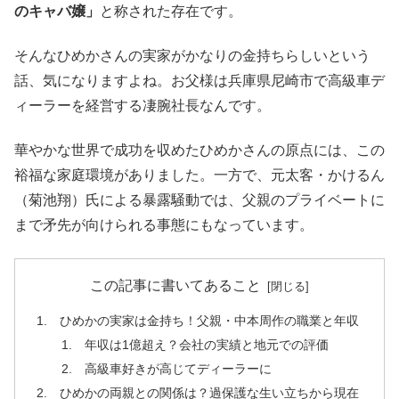
のキャバ嬢」
と称された存在です。
そんなひめかさんの実家がかなりの金持ちらしいという
話、気になりますよね。お父様は兵庫県尼崎市で高級車デ
ィーラーを経営する凄腕社長なんです。
華やかな世界で成功を収めたひめかさんの原点には、この
裕福な家庭環境がありました。一方で、元太客・かけるん
（菊池翔）氏による暴露騒動では、父親のプライベートに
まで矛先が向けられる事態にもなっています。
この記事に書いてあること
ひめかの実家は金持ち！父親・中本周作の職業と年収
年収は1億超え？会社の実績と地元での評価
高級車好きが高じてディーラーに
ひめかの両親との関係は？過保護な生い立ちから現在