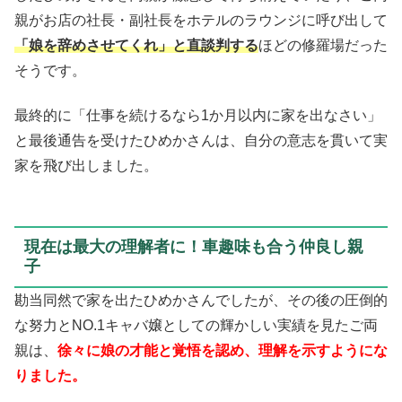
親がお店の社長・副社長をホテルのラウンジに呼び出して
「娘を辞めさせてくれ」と直談判する
ほどの修羅場だった
そうです。
最終的に「仕事を続けるなら1か月以内に家を出なさい」
と最後通告を受けたひめかさんは、自分の意志を貫いて実
家を飛び出しました。
現在は最大の理解者に！車趣味も合う仲良し親
子
勘当同然で家を出たひめかさんでしたが、その後の圧倒的
な努力とNO.1キャバ嬢としての輝かしい実績を見たご両
親は、
徐々に娘の才能と覚悟を認め、理解を示すようにな
りました。