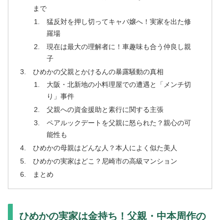
まで
猛反対を押し切ってキャバ嬢へ！実家を出た修
羅場
現在は最大の理解者に！車趣味も合う仲良し親
子
ひめかの父親とかけるんの暴露騒動の真相
大阪・北新地の小料理屋での遭遇と「メンチ切
り」事件
父親への資金援助と素行に関する主張
ペアルックデートを父親に怒られた？親心の可
能性も
ひめかの母親はどんな人？本人によく似た美人
ひめかの実家はどこ？尼崎市の高級マンション
まとめ
ひめかの実家は金持ち！父親・中本周作の