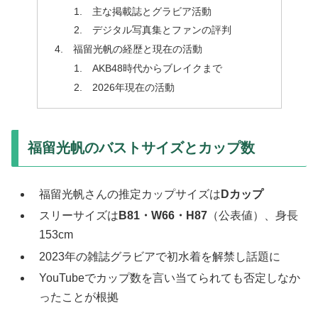
主な掲載誌とグラビア活動
デジタル写真集とファンの評判
福留光帆の経歴と現在の活動
AKB48時代からブレイクまで
2026年現在の活動
福留光帆のバストサイズとカップ数
福留光帆さんの推定カップサイズは
Dカップ
スリーサイズは
B81・W66・H87
（公表値）、身長
153cm
2023年の雑誌グラビアで初水着を解禁し話題に
YouTubeでカップ数を言い当てられても否定しなか
ったことが根拠