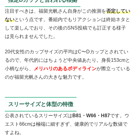
注目すべきは、福留光帆さん自身がこの推測を
否定してい
ない
という点です。番組内でもリアクションは終始ネタと
して楽しんでおり、その後のSNS投稿でも訂正する様子
は見られませんでした。
20代女性のカップサイズの平均はC〜Dカップとされてい
るので、年代的にはちょうど中央値あたり。身長153cmと
小柄ながら、
メリハリのあるボディライン
が際立っている
のが福留光帆さんの大きな魅力です。
スリーサイズと体型の特徴
公表されているスリーサイズは
B81・W66・H87
です。ウ
エスト66cmは極端に細すぎず、健康的でリアルな数値で
すよね。