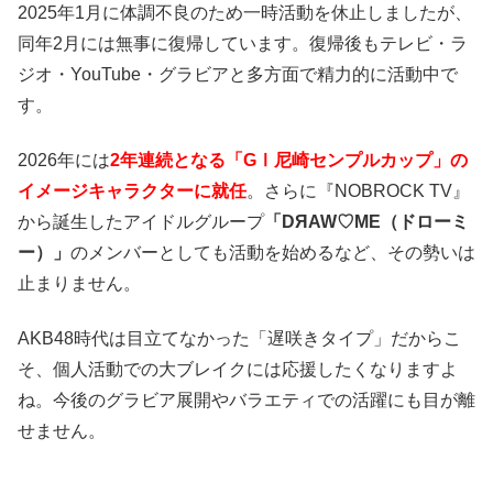
2025年1月に体調不良のため一時活動を休止しましたが、
同年2月には無事に復帰しています。復帰後もテレビ・ラ
ジオ・YouTube・グラビアと多方面で精力的に活動中で
す。
2026年には
2年連続となる「GⅠ尼崎センプルカップ」の
イメージキャラクターに就任
。さらに『NOBROCK TV』
から誕生したアイドルグループ
「DЯAW♡ME（ドローミ
ー）」
のメンバーとしても活動を始めるなど、その勢いは
止まりません。
AKB48時代は目立てなかった「遅咲きタイプ」だからこ
そ、個人活動での大ブレイクには応援したくなりますよ
ね。今後のグラビア展開やバラエティでの活躍にも目が離
せません。