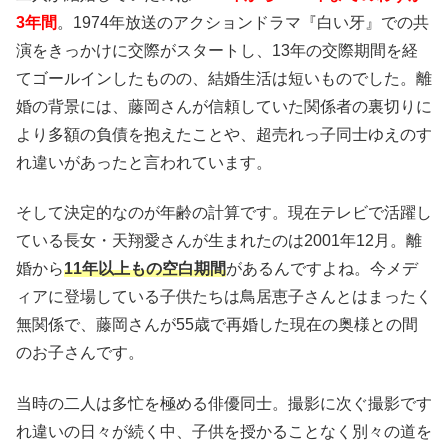
3年間
。1974年放送のアクションドラマ『白い牙』での共
演をきっかけに交際がスタートし、13年の交際期間を経
てゴールインしたものの、結婚生活は短いものでした。離
婚の背景には、藤岡さんが信頼していた関係者の裏切りに
より多額の負債を抱えたことや、超売れっ子同士ゆえのす
れ違いがあったと言われています。
そして決定的なのが年齢の計算です。現在テレビで活躍し
ている長女・天翔愛さんが生まれたのは2001年12月。離
婚から
11年以上もの空白期間
があるんですよね。今メデ
ィアに登場している子供たちは鳥居恵子さんとはまったく
無関係で、藤岡さんが55歳で再婚した現在の奥様との間
のお子さんです。
当時の二人は多忙を極める俳優同士。撮影に次ぐ撮影です
れ違いの日々が続く中、子供を授かることなく別々の道を