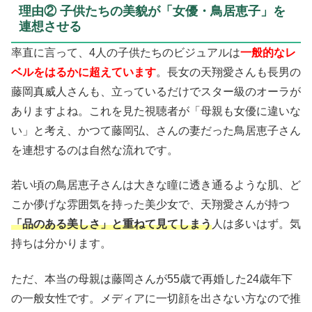
理由② 子供たちの美貌が「女優・鳥居恵子」を
連想させる
率直に言って、4人の子供たちのビジュアルは
一般的なレ
ベルをはるかに超えています
。長女の天翔愛さんも長男の
藤岡真威人さんも、立っているだけでスター級のオーラが
ありますよね。これを見た視聴者が「母親も女優に違いな
い」と考え、かつて藤岡弘、さんの妻だった鳥居恵子さん
を連想するのは自然な流れです。
若い頃の鳥居恵子さんは大きな瞳に透き通るような肌、ど
こか儚げな雰囲気を持った美少女で、天翔愛さんが持つ
「品のある美しさ」と重ねて見てしまう
人は多いはず。気
持ちは分かります。
ただ、本当の母親は藤岡さんが55歳で再婚した24歳年下
の一般女性です。メディアに一切顔を出さない方なので推