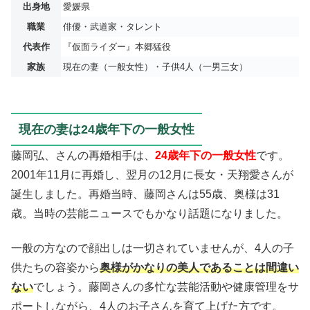
出身地
愛媛県
職業
俳優・武道家・タレント
代表作
『仮面ライダー』本郷猛役
家族
現在の妻（一般女性）・子供4人（一男三女）
現在の妻は24歳年下の一般女性
藤岡弘、さんの再婚相手は、
24歳年下の一般女性
です。
2001年11月に再婚し、翌月の12月に長女・天翔愛さんが
誕生しました。再婚当時、藤岡さんは55歳、奥様は31
歳。当時の芸能ニュースでもかなり話題になりました。
一般の方なので顔出しは一切されていませんが、4人の子
供たちの容姿から
奥様がかなりの美人であることは間違い
ない
でしょう。藤岡さんの多忙な芸能活動や健康管理をサ
ポートしながら、4人のお子さんを育て上げた方です。