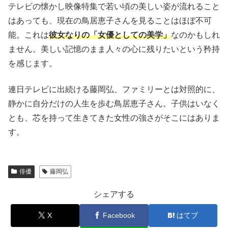
テレビの懐かし映像特集で若い頃の美しい姿が流れること
はあっても、現在の鳥居恵子さんを見ることはほぼ不可
能。これは
彼女なりの「女優としての美学」
なのかもしれ
ません。美しい記憶のまま人々の心に残りたいという矜持
を感じます。
連日テレビに出続ける藤岡弘、ファミリーとは対照的に、
静かに自分だけの人生を歩む鳥居恵子さん。子供はいなく
とも、芯を持って生きてきた女性の強さがそこにはありま
す。
俳優
藤岡弘
シェアする
X
Facebook
はてブ