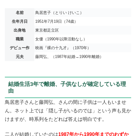
名前
鳥居恵子（とりい けいこ）
生年月日
1951年7月19日（74歳）
出身地
東京都足立区
職業
女優（1990年以降活動なし）
デビュー作
映画『裸の十九才』（1970年）
元夫
藤岡弘、（1987年結婚→1990年離婚）
結婚生活3年で離婚、子供なしが確定している理
由
鳥居恵子さんと藤岡弘、さんの間に子供は一人もいませ
ん。ネット上では「隠し子がいるのでは」という声も見か
けますが、時系列をたどれば答えは明白です。
二人が結婚していたのは
1987年から1990年までのわずか