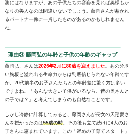
測にはなりますが、あの子供たちの容姿を見れば奥様もか
なりの美人なのは間違いないでしょう。藤岡さんが惹かれ
るパートナー像に一貫したものがあるのかもしれません
ね。
理由③ 藤岡弘の年齢と子供の年齢のギャップ
藤岡弘、さんは
2026年2月に80歳を迎えました
。あの分厚
い胸板と溢れ出る生命力からは到底信じられない年齢です
が、20代前半のお子さんたちとの年齢差に驚く方は多い
ですよね。「あんな大きい子供がいるなら、昔の奥さんと
の子では？」と考えてしまうのも自然なことです。
しかし冷静に計算してみると、藤岡さんが長女の天翔愛さ
んを授かったのは
55歳の時
。その後も立て続けに4人のお
子さんに恵まれています。この「遅めの子育てスタート」