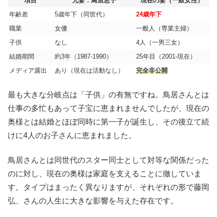
項目
元妻：鳥居恵子
現在の妻（一般女性）
年齢差
5歳年下（同世代）
24歳年下
職業
女優
一般人（専業主婦）
子供
なし
4人（一男三女）
結婚期間
約3年（1987-1990）
25年目（2001-現在）
メディア露出
あり（現在は活動なし）
完全非公開
最も大きな分岐点は「子供」の有無ですね。鳥居さんとは
仕事の多忙もあって子宝に恵まれませんでしたが、現在の
奥様とは結婚とほぼ同時に第一子が誕生し、その後立て続
けに4人のお子さんに恵まれました。
鳥居さんとは同世代のスター同士として対等な関係だった
のに対し、現在の奥様は家庭を支えることに徹していま
す。タイプはまったく異なりますが、それぞれの形で藤岡
弘、さんの人生に大きな影響を与えた存在です。