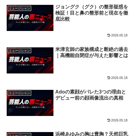
ジョングク（グク）の整形疑惑を
ミュージシャン
検証！目と鼻の整形前と現在を徹
底比較
2026.05.18
米津玄師の家族構成と断絶の過去
ミュージシャン
｜高機能自閉症が与えた影響とは
2026.05.18
Adoの素顔がバレた3つの理由と
ミュージシャン
デビュー前の顔画像流出の真相
2026.05.18
浜崎あゆみの胸は豊胸？天然巨乳
ミュージシャン