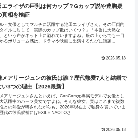
田エライザの巨乳は何カップ？Gカップ説や豊胸疑
の真相を検証
ル・女優としてマルチに活躍する池田エライザさん。その圧倒的
タイルに対して「実際のカップ数はいくつ？」「本当に天然な
」という声がネット上に溢れていますよね。服の上からでも一目
かるボリューム感は、ドラマや映画に出演するたびに話題...
2026.05.18
橋メアリージュンの彼氏は誰？歴代熱愛7人と結婚で
ない3つの理由【2026最新】
メアリージュンさんといえば、CanCam元専属モデルで女優とし
大活躍中のハーフ美女ですよね。そんな彼女、実はこれまで複数
性との熱愛が噂されながらも、2026年現在まで独身を貫いていま
歴代の彼氏候補にはEXILE NAOTOさ...
2026.05.18