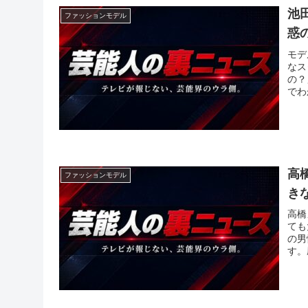
池
ファッションモデル
惑
モデ
なス
の？
でわ
高
ファッションモデル
き
高橋
ても
の男
す。