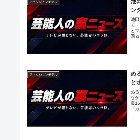
池
ファッションモデル
ン
池田
て、
とマ
回る
め
ファッションモデル
と
める
なが
長1
「カ