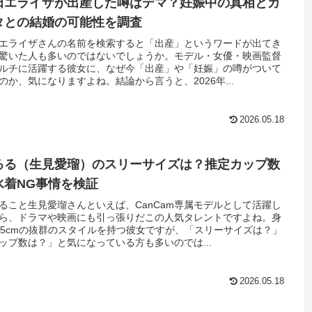
田エライザが出産した噂はデマ？妊娠中の真相とカ
タとの結婚の可能性を調査
エライザさんの名前を検索すると「出産」というワードが出てき
驚いた人も多いのではないでしょうか。モデル・女優・映画監督
ルチに活躍する彼女に、なぜ今「出産」や「妊娠」の噂がついて
のか、気になりますよね。結論から言うと、2026年...
2026.05.18
るる（生見愛瑠）のスリーサイズは？推定カップ数
水着NG事情を検証
ること生見愛瑠さんといえば、CanCam専属モデルとして活躍し
ら、ドラマや映画にも引っ張りだこの人気タレントですよね。身
65cmの抜群のスタイルを持つ彼女ですが、「スリーサイズは？」
ップ数は？」と気になっている方も多いのでは...
2026.05.18