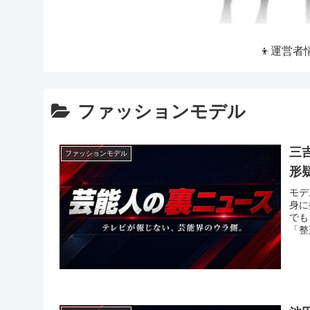
👦運営者
ファッションモデル
三
ファッションモデル
形
モデ
身に
でも
「整