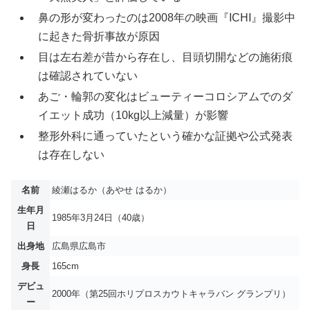
鼻の形が変わったのは2008年の映画『ICHI』撮影中
に起きた骨折事故が原因
目は左右差が昔から存在し、目頭切開などの施術痕
は確認されていない
あご・輪郭の変化はビューティーコロシアムでのダ
イエット成功（10kg以上減量）が影響
整形外科に通っていたという確かな証拠や公式発表
は存在しない
名前
綾瀬はるか（あやせ はるか）
生年月
1985年3月24日（40歳）
日
出身地
広島県広島市
身長
165cm
デビュ
2000年（第25回ホリプロスカウトキャラバン グランプリ）
ー