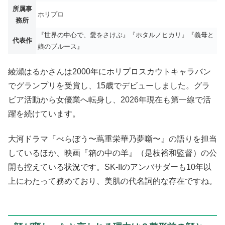
所属事
ホリプロ
務所
『世界の中心で、愛をさけぶ』『ホタルノヒカリ』『義母と
代表作
娘のブルース』
綾瀬はるかさんは2000年にホリプロスカウトキャラバン
でグランプリを受賞し、15歳でデビューしました。グラ
ビア活動から女優業へ転身し、2026年現在も第一線で活
躍を続けています。
大河ドラマ『べらぼう〜蔦重栄華乃夢噺〜』の語りを担当
しているほか、映画『箱の中の羊』（是枝裕和監督）の公
開も控えている状況です。SK-IIのアンバサダーも10年以
上にわたって務めており、美肌の代名詞的な存在ですね。