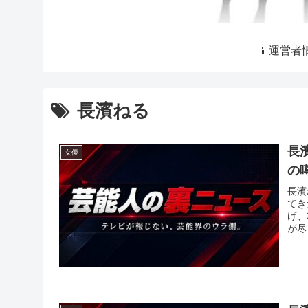
👦運営者
長濱ねる
長
女優
の
長濱
てき
げ、
が尽