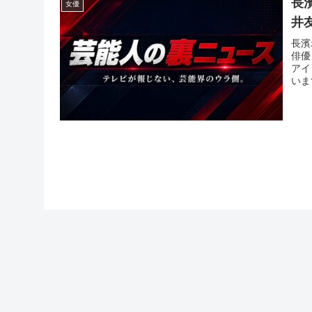
長
女優
井
長濱
俳優
アイ
いま