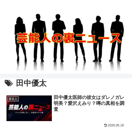
田中優太
田中優太医師の彼女はダレノガレ
著名人
明美？愛沢えみり？噂の真相を調
査
2026.05.18