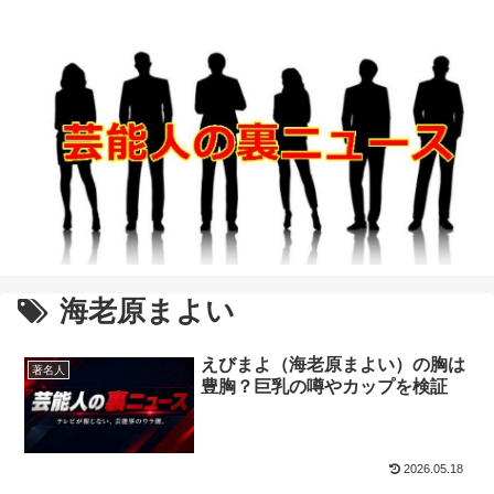
海老原まよい
えびまよ（海老原まよい）の胸は
著名人
豊胸？巨乳の噂やカップを検証
2026.05.18