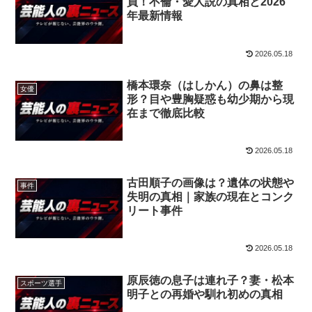
員！不倫・愛人説の真相と2026
年最新情報
2026.05.18
橋本環奈（はしかん）の鼻は整
女優
形？目や豊胸疑惑も幼少期から現
在まで徹底比較
2026.05.18
古田順子の画像は？遺体の状態や
事件
失明の真相｜家族の現在とコンク
リート事件
2026.05.18
原辰徳の息子は連れ子？妻・松本
スポーツ選手
明子との再婚や馴れ初めの真相