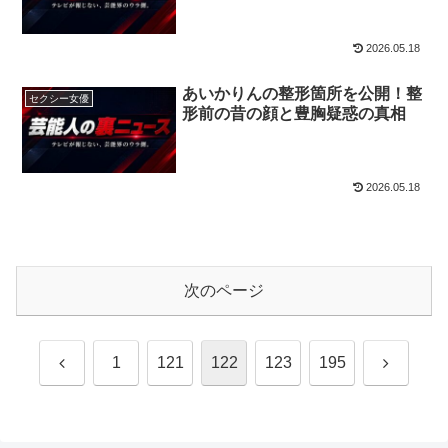
2026.05.18
あいかりんの整形箇所を公開！整
セクシー女優
形前の昔の顔と豊胸疑惑の真相
2026.05.18
次のページ
前
次
1
121
122
123
195
へ
へ