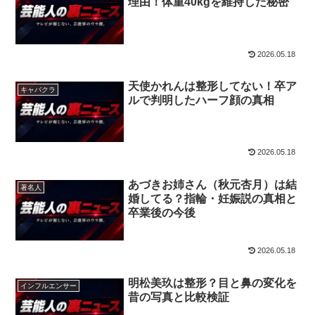
理由！体重40kgを維持した秘密
2026.05.18
天使かれんは整形してない！卒ア
キャバクラ
ルで判明したハーフ顔の真相
2026.05.18
あづきお姉さん（秋元杏月）は結
著名人
婚してる？指輪・妊娠説の真相と
卒業後の今後
2026.05.18
明松美玖は整形？目と鼻の変化を
インフルエンサー
昔の写真と比較検証