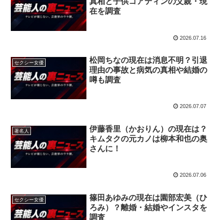
真相と子供コアティンの父親・現
在を調査
2026.07.16
松岡ちなの現在は消息不明？引退
セクシー女優
理由の事故と病気の真相や結婚の
噂も調査
2026.07.07
伊藤香里（かおりん）の現在は？
著名人
キムタクの元カノは柳本和也の奥
さんに！
2026.07.06
篠田あゆみの現在は園部宏美（ひ
セクシー女優
ろみ）？離婚・結婚やインスタを
調査